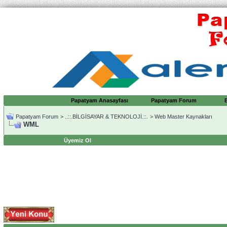
Papatyam Anasayfası
Papatyam Forum
Papatyam Forum
>
..::.BİLGİSAYAR & TEKNOLOJİ.::.
>
Web Master Kaynakları
WML
Üyemiz Ol