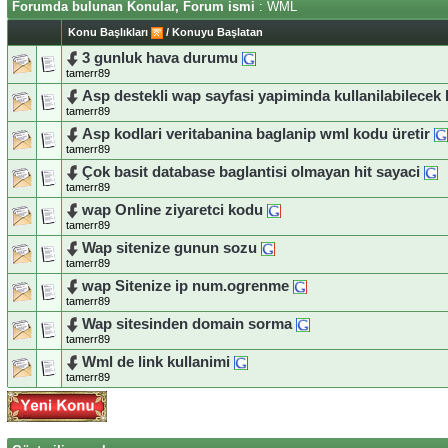
Forumda bulunan Konular, Forum ismi
: WML
Konu Başlıkları
/
Konuyu Başlatan
3 gunluk hava durumu
tamerr89
Asp destekli wap sayfasi yapiminda kullanilabilecek 
tamerr89
Asp kodlari veritabanina baglanip wml kodu üretir
tamerr89
Çok basit database baglantisi olmayan hit sayaci
tamerr89
wap Online ziyaretci kodu
tamerr89
Wap sitenize gunun sozu
tamerr89
wap Sitenize ip num.ogrenme
tamerr89
Wap sitesinden domain sorma
tamerr89
Wml de link kullanimi
tamerr89