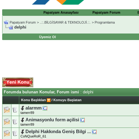
Papatyam Anasayfası
Papatyam Forum
Papatyam Forum
>
..::.BİLGİSAYAR & TEKNOLOJİ.::.
>
Programlama
delphi
Üyemiz Ol
Forumda bulunan Konular, Forum ismi
: delphi
Konu Başlıkları
/
Konuyu Başlatan
alarmm
tamerr89
Animasyonlu form açilisi
tamerr89
Delphi Hakkında Geniş Bilgi ...
CoNQueRoR_61