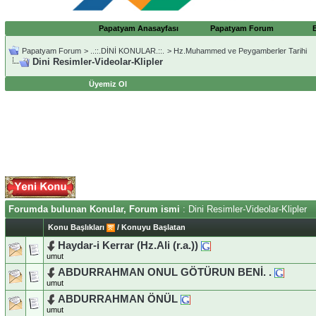
Papatyam Anasayfası
Papatyam Forum
Papatyam Forum
>
..::.DİNİ KONULAR.::.
>
Hz.Muhammed ve Peygamberler Tarihi
Dini Resimler-Videolar-Klipler
Üyemiz Ol
Forumda bulunan Konular, Forum ismi
: Dini Resimler-Videolar-Klipler
Konu Başlıkları
/
Konuyu Başlatan
Haydar-i Kerrar (Hz.Ali (r.a.))
umut
ABDURRAHMAN ONUL GÖTÜRUN BENİ. .
umut
ABDURRAHMAN ÖNÜL
umut