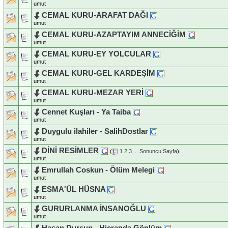
umut
CEMAL KURU-ARAFAT DAĞI
umut
CEMAL KURU-AZAPTAYIM ANNECİĞİM
umut
CEMAL KURU-EY YOLCULAR
umut
CEMAL KURU-GEL KARDEŞİM
umut
CEMAL KURU-MEZAR YERİ
umut
Cennet Kuşları - Ya Taiba
umut
Duygulu ilahiler - SalihDostlar
umut
DİNİ RESİMLER
(
1
2
3
...
Sonuncu Sayfa
)
umut
Emrullah Coskun - Ölüm Melegi
umut
ESMA'ÜL HÜSNA
umut
GURURLANMA İNSANOĞLU
umut
Hasan Dursun - Hicranda Gönlüm