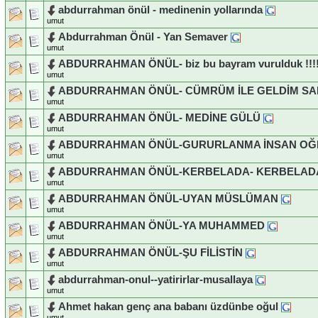
abdurrahman önül - medinenin yollarında
umut
Abdurrahman Önül - Yan Semaver
umut
ABDURRAHMAN ÖNÜL- biz bu bayram vurulduk !!!!! d
umut
ABDURRAHMAN ÖNÜL- CÜMRÜM İLE GELDİM SA
umut
ABDURRAHMAN ÖNÜL- MEDİNE GÜLÜ
umut
ABDURRAHMAN ÖNÜL-GURURLANMA İNSAN OĞ
umut
ABDURRAHMAN ÖNÜL-KERBELADA- KERBELA
umut
ABDURRAHMAN ÖNÜL-UYAN MÜSLÜMAN
umut
ABDURRAHMAN ÖNÜL-YA MUHAMMED
umut
ABDURRAHMAN ÖNÜL-ŞU FİLİSTİN
umut
abdurrahman-onul--yatirirlar-musallaya
umut
Ahmet hakan genç ana babanı üzdünbe oğul
umut