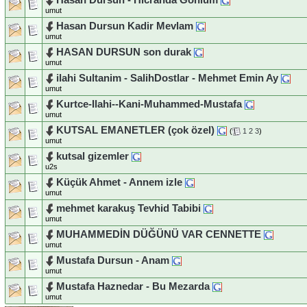
umut
Hasan Dursun Kadir Mevlam
umut
HASAN DURSUN son durak
umut
ilahi Sultanim - SalihDostlar - Mehmet Emin Ay
umut
Kurtce-Ilahi--Kani-Muhammed-Mustafa
umut
KUTSAL EMANETLER (çok özel)
(
1
2
3
)
umut
kutsal gizemler
u2s
Küçük Ahmet - Annem izle
umut
mehmet karakuş Tevhid Tabibi
umut
MUHAMMEDİN DÜĞÜNÜ VAR CENNETTE
umut
Mustafa Dursun - Anam
umut
Mustafa Haznedar - Bu Mezarda
umut