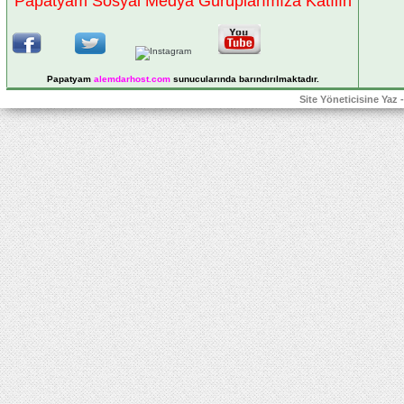
Papatyam Sosyal Medya Guruplarımıza Katılın
Papatyam
alemdarhost
.com
sunucularında barındırılmaktadır.
Site Yöneticisine Yaz