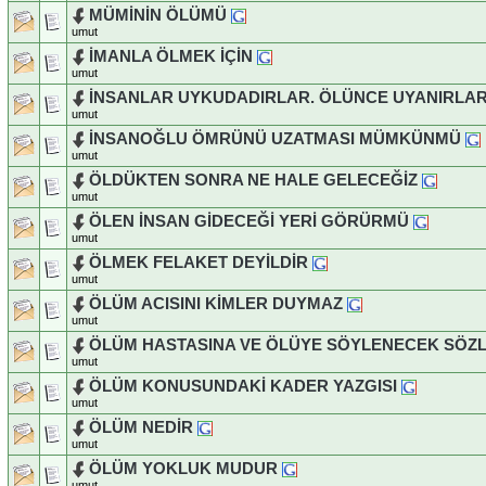
MÜMİNİN ÖLÜMÜ
umut
İMANLA ÖLMEK İÇİN
umut
İNSANLAR UYKUDADIRLAR. ÖLÜNCE UYANIRLA
umut
İNSANOĞLU ÖMRÜNÜ UZATMASI MÜMKÜNMÜ
umut
ÖLDÜKTEN SONRA NE HALE GELECEĞİZ
umut
ÖLEN İNSAN GİDECEĞİ YERİ GÖRÜRMÜ
umut
ÖLMEK FELAKET DEYİLDİR
umut
ÖLÜM ACISINI KİMLER DUYMAZ
umut
ÖLÜM HASTASINA VE ÖLÜYE SÖYLENECEK SÖZ
umut
ÖLÜM KONUSUNDAKİ KADER YAZGISI
umut
ÖLÜM NEDİR
umut
ÖLÜM YOKLUK MUDUR
umut