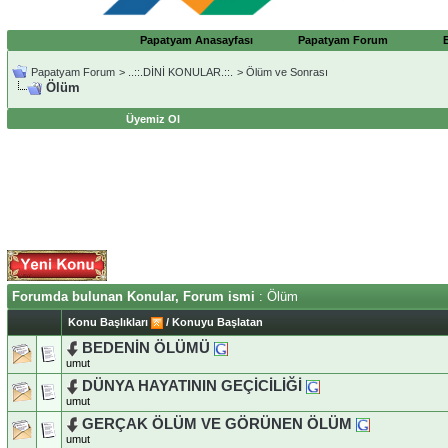
Papatyam Anasayfası
Papatyam Forum
Papatyam Forum
>
..::.DİNİ KONULAR.::.
>
Ölüm ve Sonrası
Ölüm
Üyemiz Ol
Forumda bulunan Konular, Forum ismi
: Ölüm
Konu Başlıkları
/
Konuyu Başlatan
BEDENİN ÖLÜMÜ
umut
DÜNYA HAYATININ GEÇİCİLİĞİ
umut
GERÇAK ÖLÜM VE GÖRÜNEN ÖLÜM
umut