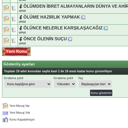
ÖLÜMDEN İBRET ALMAYANLARIN DÜNYA VE AHİ
umut
ÖLÜME HAZIRLIK YAPMAK
umut
ÖLÜNCE NELERLE KARŞILAŞACAĞIZ
umut
ÖNCE ÖLENİN SUÇU
umut
Gösteriliş ayarları
Toplam 19 adet konudan sayfa basi 1 ile 19 arasi kadar konu gösteriliyor
Sıralama şekli
Sıralama şekli
Yaş
Yeni Mesaj Var
Yeni Mesaj Yok
Konu Kapatılmıştır