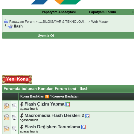
Papatyam Anasayfası
Papatyam Forum
Papatyam Forum
>
..::.BİLGİSAYAR & TEKNOLOJİ.::.
>
Web Master
flash
Üyemiz Ol
Forumda bulunan Konular, Forum ismi
: flash
Konu Başlıkları
/
Konuyu Başlatan
Flash Çizim Yapma
agasarlinuris
Macromedia Flash Dersleri 2
agasarlinuris
Flash Değişken Tanımlama
agasarlinuris