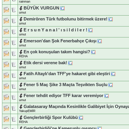
rainman
BÜYÜK VURGUN
umut
Demirören Türk futbolunu bitirmek üzere!
umut
E r s u n Y a n a l ' ı s i l d i l e r !
umut
Emerson'dan Şok Fenerbahçe Çıkışı
umut
En çok konuşulan takım hangisi?
REHA
Etik dersi verene bak!
umut
Fatih Altaylı'dan TFF'ye hakaret gibi eleştiri
umut
Fener 5 Maç Şike 3 Maçta Teşvikten Suçlu
umut
Fener tehdit ediyor TFF karar veremiyor
umut
Galatasaray Maçında Kesinlikle Galibiyet İçin Oyna
YakupEMİR
Gençlerbirliği Spor Kulübü
REHA
Gençlerbirliği'ne Kamerunlu oyuncu