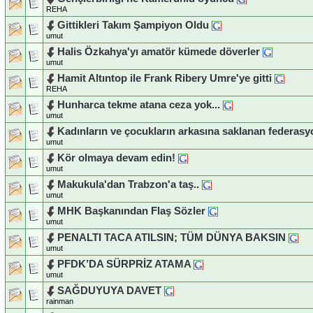
REHA
Gittikleri Takım Şampiyon Oldu
umut
Halis Özkahya'yı amatör kümede döverler
umut
Hamit Altıntop ile Frank Ribery Umre'ye gitti
REHA
Hunharca tekme atana ceza yok...
umut
Kadınların ve çocukların arkasına saklanan federasy
umut
Kör olmaya devam edin!
umut
Makukula'dan Trabzon'a taş..
umut
MHK Başkanından Flaş Sözler
umut
PENALTI TACA ATILSIN; TÜM DÜNYA BAKSIN
umut
PFDK’DA SÜRPRİZ ATAMA
umut
SAĞDUYUYA DAVET
rainman