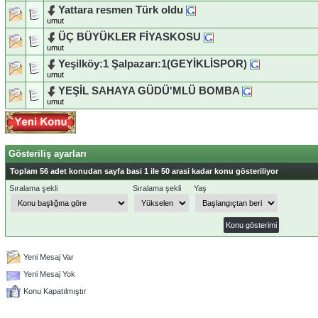
Yattara resmen Türk oldu
umut
ÜÇ BÜYÜKLER FİYASKOSU
umut
Yeşilköy:1 Şalpazarı:1(GEYİKLİSPOR)
umut
YEŞİL SAHAYA GÜDÜ'MLÜ BOMBA
umut
Gösteriliş ayarları
Toplam 56 adet konudan sayfa basi 1 ile 50 arasi kadar konu gösteriliyor
Sıralama şekli
Sıralama şekli
Yaş
Yeni Mesaj Var
Yeni Mesaj Yok
Konu Kapatılmıştır