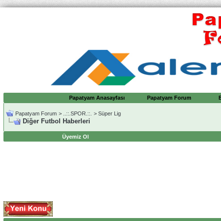
Papatyam Anasayfası
Papatyam Forum
Papatyam Forum
>
..::.SPOR.::.
>
Süper Lig
Diğer Futbol Haberleri
Üyemiz Ol