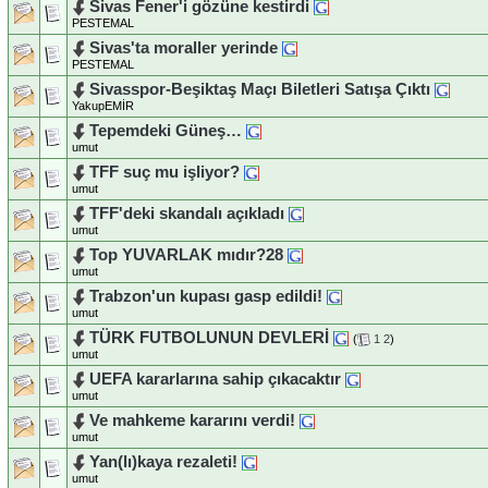
Sivas Fener'i gözüne kestirdi
PESTEMAL
Sivas'ta moraller yerinde
PESTEMAL
Sivasspor-Beşiktaş Maçı Biletleri Satışa Çıktı
YakupEMİR
Tepemdeki Güneş…
umut
TFF suç mu işliyor?
umut
TFF'deki skandalı açıkladı
umut
Top YUVARLAK mıdır?28
umut
Trabzon'un kupası gasp edildi!
umut
TÜRK FUTBOLUNUN DEVLERİ
(
1
2
)
umut
UEFA kararlarına sahip çıkacaktır
umut
Ve mahkeme kararını verdi!
umut
Yan(lı)kaya rezaleti!
umut