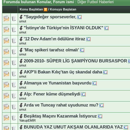
Forumda bulunan Konular, Forum ismi
: Diğer Futbol Haberleri
Konu Başlıkları
/
Konuyu Başlatan
"Saygıdeğer sporseverler,
umut
"İstinye'de Türkiye'nin İSYANI OLDUK"
umut
'12 Dev Adam'ın ödülüne itiraz
umut
'Maç spikeri tarafsız olmalı'
umut
2009-2010- SÜPER LİG ŞAMPİYONU BURSASPOR
umut
AKP'li Bakan Kılıç'tan üç skandal daha
umut
Almanya ve Yunanistan başvurdu
umut
Alp: Fener küme düşmeliydi
umut
Arda ve Tuncay rahat uyudunuz mu?
umut
Beşiktaş Maçını Kazanmak İstiyoruz
YakupEMİR
BUNUDA YAZ UMUT AKŞAM OLANLARIDA YAZ