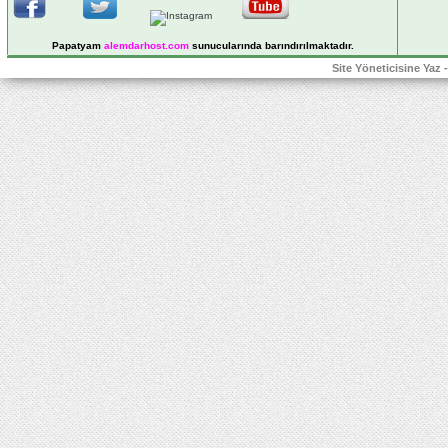
Papatyam
alemdarhost
.com
sunucularında barındırılmaktadır.
Site Yöneticisine Yaz