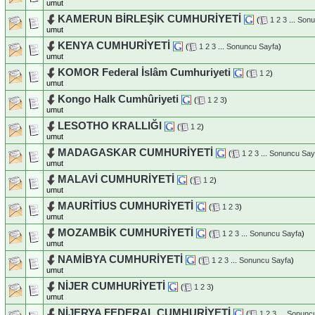
umut
KAMERUN BİRLEŞİK CUMHURİYETİ
(
1
2
3
...
Sonu
umut
KENYA CUMHURİYETİ
(
1
2
3
...
Sonuncu Sayfa
)
umut
KOMOR Federal İslâm Cumhuriyeti
(
1
2
)
umut
Kongo Halk Cumhûriyeti
(
1
2
3
)
umut
LESOTHO KRALLIĞI
(
1
2
)
umut
MADAGASKAR CUMHURİYETİ
(
1
2
3
...
Sonuncu Say
umut
MALAVİ CUMHURİYETİ
(
1
2
)
umut
MAURİTİUS CUMHURİYETİ
(
1
2
3
)
umut
MOZAMBİK CUMHURİYETİ
(
1
2
3
...
Sonuncu Sayfa
)
umut
NAMİBYA CUMHURİYETİ
(
1
2
3
...
Sonuncu Sayfa
)
umut
NİJER CUMHURİYETİ
(
1
2
3
)
umut
NİJERYA FEDERAL CUMHURİYETİ
(
1
2
3
...
Sonuncu