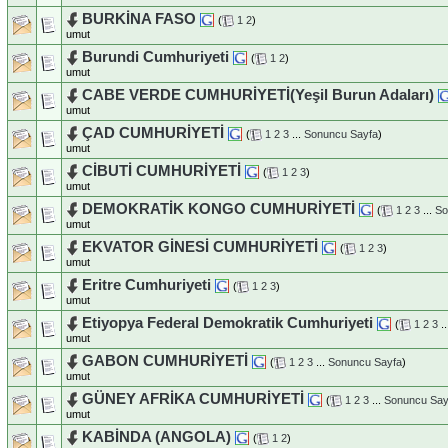
BURKİNA FASO
(
1
2
)
umut
Burundi Cumhuriyeti
(
1
2
)
umut
CABE VERDE CUMHURİYETİ(Yeşil Burun Adaları)
umut
ÇAD CUMHURİYETİ
(
1
2
3
...
Sonuncu Sayfa
)
umut
CİBUTİ CUMHURİYETİ
(
1
2
3
)
umut
DEMOKRATİK KONGO CUMHURİYETİ
(
1
2
3
...
So
umut
EKVATOR GİNESİ CUMHURİYETİ
(
1
2
3
)
umut
Eritre Cumhuriyeti
(
1
2
3
)
umut
Etiyopya Federal Demokratik Cumhuriyeti
(
1
2
3
..
umut
GABON CUMHURİYETİ
(
1
2
3
...
Sonuncu Sayfa
)
umut
GÜNEY AFRİKA CUMHURİYETİ
(
1
2
3
...
Sonuncu Say
umut
KABİNDA (ANGOLA)
(
1
2
)