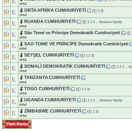
umut
ORTA AFRİKA CUMHURİYETİ
(
1
2
)
umut
RUANDA CUMHURİYETİ
(
1
2
3
...
Sonuncu Sayfa
)
umut
São Tomé ve Príncipe Demokratik Cumhuriyeti
(
umut
SAO TOME VE PRİNCİPE Demokratik Cumhûriyeti
umut
SEYŞEL CUMHURİYETİ
(
1
2
3
)
umut
SOMALİ DEMOKRATİK CUMHURİYETİ
(
1
2
3
...
So
umut
TANZANYA CUMHURİYETİ
umut
TOGO CUMHURİYETİ
(
1
2
3
)
umut
UGANDA CUMHURİYETİ
(
1
2
3
...
Sonuncu Sayfa
)
umut
ZİMBABWE CUMHURİYETİ
(
1
2
)
umut