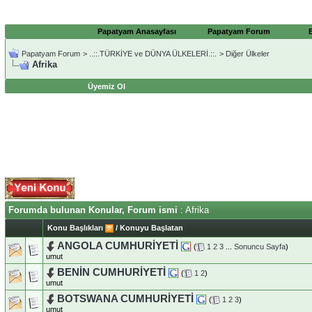
Papatyam Anasayfası
Papatyam Forum
Papatyam Forum
>
..::.TÜRKİYE ve DÜNYA ÜLKELERİ.::.
>
Diğer Ülkeler
Afrika
Üyemiz Ol
Forumda bulunan Konular, Forum ismi
: Afrika
Konu Başlıkları
/
Konuyu Başlatan
ANGOLA CUMHURİYETİ
(
1
2
3
...
Sonuncu Sayfa
)
umut
BENİN CUMHURİYETİ
(
1
2
)
umut
BOTSWANA CUMHURİYETİ
(
1
2
3
)
umut