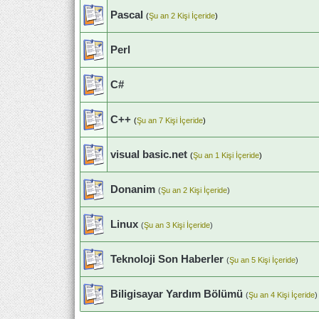
Pascal
(
Şu an 2 Kişi İçeride
)
Perl
C#
C++
(
Şu an 7 Kişi İçeride
)
visual basic.net
(
Şu an 1 Kişi İçeride
)
Donanim
(
Şu an 2 Kişi İçeride
)
Linux
(
Şu an 3 Kişi İçeride
)
Teknoloji Son Haberler
(
Şu an 5 Kişi İçeride
)
Biligisayar Yardım Bölümü
(
Şu an 4 Kişi İçeride
)