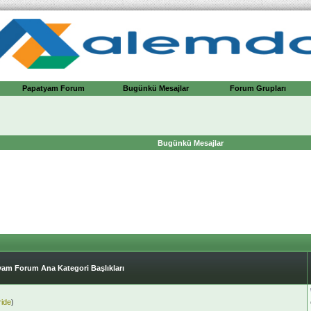
Papatyam Forum
Bugünkü Mesajlar
Forum Grupları
Bugünkü Mesajlar
am Forum Ana Kategori Başlıkları
ride
)