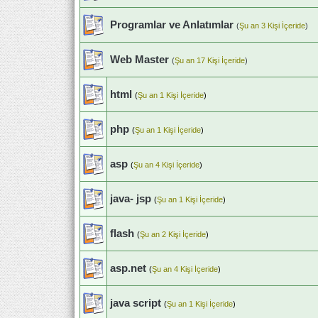
Programlar ve Anlatımlar
(
Şu an 3 Kişi İçeride
)
Web Master
(
Şu an 17 Kişi İçeride
)
html
(
Şu an 1 Kişi İçeride
)
php
(
Şu an 1 Kişi İçeride
)
asp
(
Şu an 4 Kişi İçeride
)
java- jsp
(
Şu an 1 Kişi İçeride
)
flash
(
Şu an 2 Kişi İçeride
)
asp.net
(
Şu an 4 Kişi İçeride
)
java script
(
Şu an 1 Kişi İçeride
)