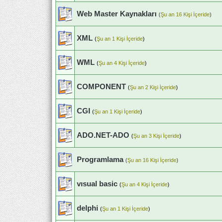
Web Master Kaynakları
(
Şu an 16 Kişi İçeride
)
XML
(
Şu an 1 Kişi İçeride
)
WML
(
Şu an 4 Kişi İçeride
)
COMPONENT
(
Şu an 2 Kişi İçeride
)
CGI
(
Şu an 1 Kişi İçeride
)
ADO.NET-ADO
(
Şu an 3 Kişi İçeride
)
Programlama
(
Şu an 16 Kişi İçeride
)
vısual basic
(
Şu an 4 Kişi İçeride
)
delphi
(
Şu an 1 Kişi İçeride
)