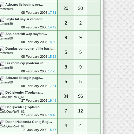
Ado.net ile login page...
29
30
tamerr89
08 February 2008
17:31
Sayfa hit sayisi verilerini...
2
2
tamerr89
08 February 2008
14:49
Asp destekli wap sayfasi...
9
9
tamerr89
08 February 2008
14:59
Dundas component'i ile basit...
5
5
tamerr89
08 February 2008
15:18
Bu kodla cgi yöntemi ile...
8
9
tamerr89
08 February 2008
17:23
Ado.net ile login page...
5
5
tamerr89
08 February 2008
17:31
Değişkenler (Toplama,...
84
96
CoNQueRoR_61
27 February 2009
19:48
Değişkenler (Toplama,...
7
12
CoNQueRoR_61
27 February 2009
19:48
Delphi Hakkında Geniş Bilgi...
4
4
CoNQueRoR_61
20 January 2009
15:47