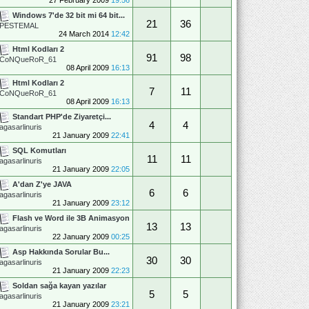
Windows 7'de 32 bit mi 64 bit...
21
36
PESTEMAL
24 March 2014
12:42
Html Kodları 2
91
98
CoNQueRoR_61
08 April 2009
16:13
Html Kodları 2
7
11
CoNQueRoR_61
08 April 2009
16:13
Standart PHP'de Ziyaretçi...
4
4
agasarlinuris
21 January 2009
22:41
SQL Komutları
11
11
agasarlinuris
21 January 2009
22:05
A'dan Z'ye JAVA
6
6
agasarlinuris
21 January 2009
23:12
Flash ve Word ile 3B Animasyon
13
13
agasarlinuris
22 January 2009
00:25
Asp Hakkında Sorular Bu...
30
30
agasarlinuris
21 January 2009
22:23
Soldan sağa kayan yazılar
5
5
agasarlinuris
21 January 2009
23:21