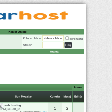
Kimler Online
Kullanıcı Adınız
Beni hatırla
Şifreniz
Arama
Arama
Son Mesajlar
Konular
Mesaj
Editör
web hosting
1
2
CoNQueRoR_61
27 February 2009
19:56