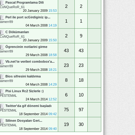
Pascal Programlama Dili
2
2
CoNQueRoR_61
20 January 2009
15:53
Perl ile port scGirdiginiz ip...
1
1
tamerr89
04 March 2008
14:19
C Dökümanları
2
9
CoNQueRoR_61
20 January 2009
15:50
Ögrencinin notlarini girme
43
43
tamerr89
29 March 2008
18:58
Vb.net'te verileri combobox'a...
23
23
tamerr89
29 March 2008
18:21
Bios sifresini kaldırma
8
18
tamerr89
04 March 2008
14:29
Pisi Linux Rc2 Sizlerle :)
6
10
PESTEMAL
24 March 2014
12:52
Twitter'da gif dönemi başladı
75
97
PESTEMAL
18 September 2014
09:42
Silinen Dosyaları Geri...
19
30
PESTEMAL
18 September 2014
09:40