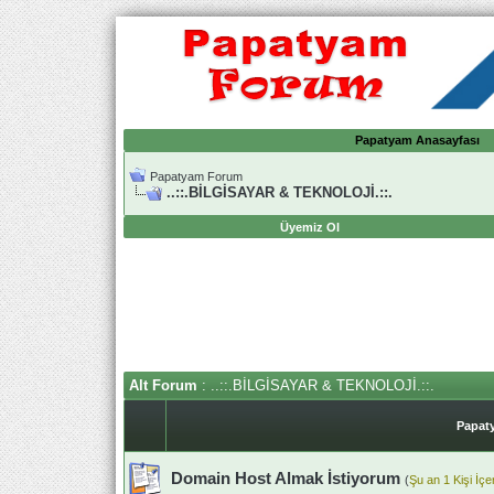
Papatyam Anasayfası
Papatyam Forum
..::.BİLGİSAYAR & TEKNOLOJİ.::.
Üyemiz Ol
Alt Forum
: ..::.BİLGİSAYAR & TEKNOLOJİ.::.
Papaty
Domain Host Almak İstiyorum
(
Şu an 1 Kişi İçe