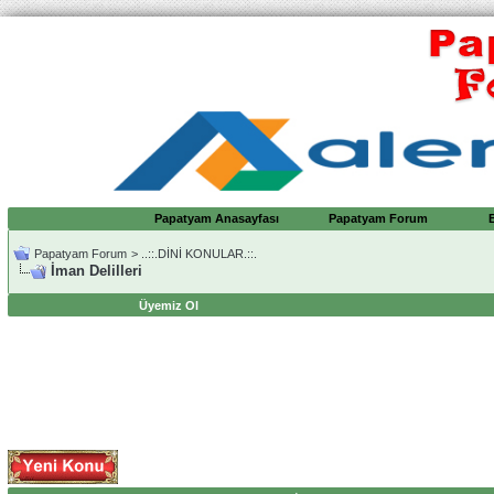
Papatyam Anasayfası
Papatyam Forum
Papatyam Forum
>
..::.DİNİ KONULAR.::.
İman Delilleri
Üyemiz Ol