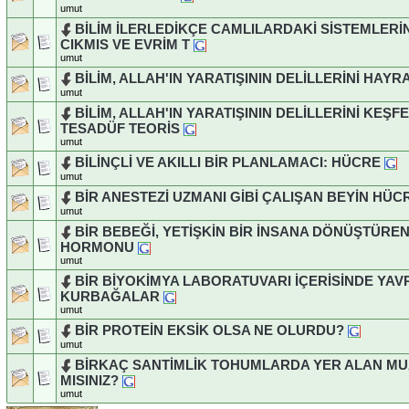
umut
BİLİM İLERLEDİKÇE CAMLILARDAKİ SİSTEMLERİ
CIKMIS VE EVRİM T
umut
BİLİM, ALLAH'IN YARATIŞININ DELİLLERİNİ HAY
umut
BİLİM, ALLAH'IN YARATIŞININ DELİLLERİNİ KE
TESADÜF TEORİS
umut
BİLİNÇLİ VE AKILLI BİR PLANLAMACI: HÜCRE
umut
BİR ANESTEZİ UZMANI GİBİ ÇALIŞAN BEYİN HÜC
umut
BİR BEBEĞİ, YETİŞKİN BİR İNSANA DÖNÜŞTÜR
HORMONU
umut
BİR BİYOKİMYA LABORATUVARI İÇERİSİNDE YA
KURBAĞALAR
umut
BİR PROTEİN EKSİK OLSA NE OLURDU?
umut
BİRKAÇ SANTİMLİK TOHUMLARDA YER ALAN M
MISINIZ?
umut