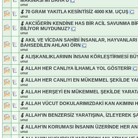
MAKİNASI MI DAHA Ü
umut
70 GRAM YAKITLA KESİNTİSİZ 4000 KM. UÇUŞ
umut
AKCİĞERİN KENDİNE HAS BİR ACİL SAVUNMA B
BİLİYOR MUYDUNUZ?
umut
AKIL VE VİCDAN SAHİBİ İNSANLAR, HAYVANLARI
BAHSEDİLEN AHLAKI ÖRN
umut
ALIŞKANLIKLARININ İNSANI KÖRLEŞTİRMESİ BÜ
umut
ALLAH HER CANLIYA İLHAMLA YOL GÖSTERİR
umut
ALLAH HER CANLIYI EN MÜKEMMEL ŞEKİLDE YA
umut
ALLAH HERŞEYİ EN MÜKEMMEL ŞEKİLDE YARAT
umut
ALLAH VÜCUT DOKULARIMIZDAKİ KAN AKIMINI 
umut
ALLAH'IN BENZERSİZ YARATIŞINA, İZLEYEREK Ş
umut
ALLAH'IN KORUMASI İNSANIN ÜZERİNDE HER AN
umut