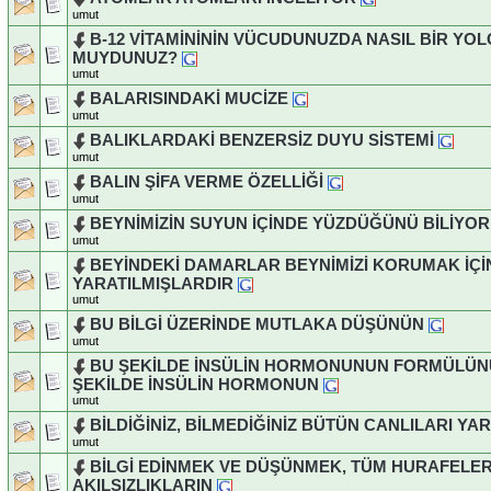
umut
B-12 VİTAMİNİNİN VÜCUDUNUZDA NASIL BİR YOL
MUYDUNUZ?
umut
BALARISINDAKİ MUCİZE
umut
BALIKLARDAKİ BENZERSİZ DUYU SİSTEMİ
umut
BALIN ŞİFA VERME ÖZELLİĞİ
umut
BEYNİMİZİN SUYUN İÇİNDE YÜZDÜĞÜNÜ BİLİYO
umut
BEYİNDEKİ DAMARLAR BEYNİMİZİ KORUMAK İÇİ
YARATILMIŞLARDIR
umut
BU BİLGİ ÜZERİNDE MUTLAKA DÜŞÜNÜN
umut
BU ŞEKİLDE İNSÜLİN HORMONUNUN FORMÜLÜN
ŞEKİLDE İNSÜLİN HORMONUN
umut
BİLDİĞİNİZ, BİLMEDİĞİNİZ BÜTÜN CANLILARI YA
umut
BİLGİ EDİNMEK VE DÜŞÜNMEK, TÜM HURAFELERİ
AKILSIZLIKLARIN