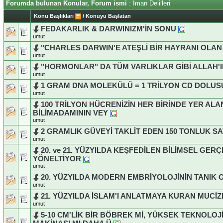
Forumda bulunan Konular, Forum ismi
: İman Delilleri
Konu Başlıkları
/
Konuyu Başlatan
FEDAKARLIK & DARWINIZM'İN SONU
umut
"CHARLES DARWIN'E ATEŞLİ BİR HAYRANI OLAN
umut
"HORMONLAR" DA TÜM VARLIKLAR GİBİ ALLAH'
umut
1 GRAM DNA MOLEKÜLÜ = 1 TRİLYON CD DOLUSU
umut
100 TRİLYON HÜCRENİZİN HER BİRİNDE YER AL
BİLİMADAMININ VEY
umut
2 GRAMLIK GÜVEYİ TAKLİT EDEN 150 TONLUK S
umut
20. ve 21. YÜZYILDA KEŞFEDİLEN BİLİMSEL GER
YÖNELTİYOR
umut
20. YÜZYILDA MODERN EMBRİYOLOJİNİN TANIK
umut
21. YÜZYILDA İSLAM'I ANLATMAYA KURAN MUCİZ
umut
5-10 CM'LİK BİR BÖBREK Mİ, YÜKSEK TEKNOLOJİ