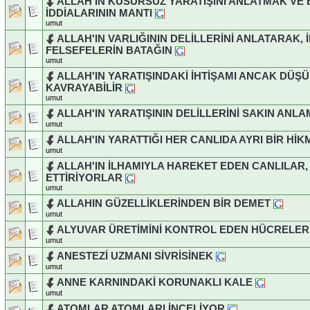
ALLAH'IN KUSURSUZ YARATIŞINI ANLATMAK VE 
İDDİALARININ MANTI
umut
ALLAH'IN VARLIĞININ DELİLLERİNİ ANLATARAK, 
FELSEFELERİN BATAĞIN
umut
ALLAH'IN YARATIŞINDAKİ İHTİŞAMI ANCAK DÜŞ
KAVRAYABİLİR
umut
ALLAH'IN YARATIŞININ DELİLLERİNİ SAKIN ANL
umut
ALLAH'IN YARATTIĞI HER CANLIDA AYRI BİR HİK
umut
ALLAH'IN İLHAMIYLA HAREKET EDEN CANLILAR, 
ETTİRİYORLAR
umut
ALLAHIN GÜZELLİKLERİNDEN BİR DEMET
umut
ALYUVAR ÜRETİMİNİ KONTROL EDEN HÜCRELER
umut
ANESTEZİ UZMANI SİVRİSİNEK
umut
ANNE KARNINDAKİ KORUNAKLI KALE
umut
ATOMLAR ATOMLARI İNCELİYOR