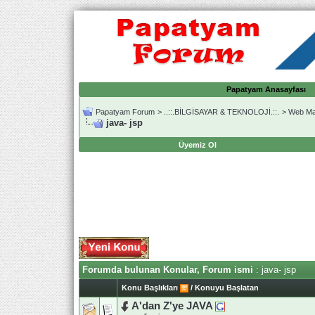
Papatyam Anasayfası
Papatyam Forum
>
..::.BİLGİSAYAR & TEKNOLOJİ.::.
>
Web Ma
java- jsp
Üyemiz Ol
Forumda bulunan Konular, Forum ismi
: java- jsp
Konu Başlıkları
/
Konuyu Başlatan
A'dan Z'ye JAVA