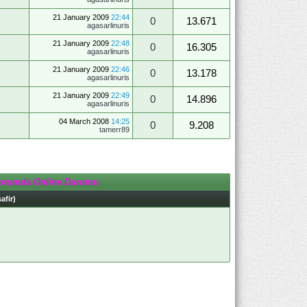
21 January 2009
22:44
0
13.671
agasarlinuris
21 January 2009
22:48
0
16.305
agasarlinuris
21 January 2009
22:46
0
13.178
agasarlinuris
21 January 2009
22:49
0
14.896
agasarlinuris
04 March 2008
14:25
0
9.208
tamerr89
orumda Online Durumu
afir)