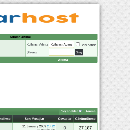
Kimler Online
Kullanıcı Adınız
Beni hatırla
Şifreniz
Arama
Seçenekler
Arama
endirme
Son Mesajlar
Cevaplar
Görüntüleme
21 January 2009
23:12
0
27.187
agasarlinuris