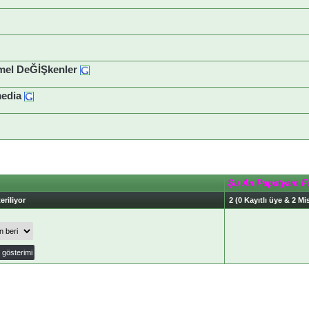
mel DeĞİŞkenler
media
Şu An Papatyam F
eriliyor
2 (0 Kayıtlı üye & 2 Mis