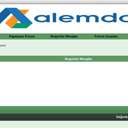
Papatyam Forum
Bugünkü Mesajlar
Forum Grupları
ster
Bugünkü Mesajlar
Değerl