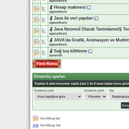
agasarlinuris
Hesap makinesi
agasarlinuris
Java ile veri yapıları
agasarlinuris
Java Nesnesİ Olarak TanimlanmiŞ Te
agasarlinuris
JAVA’da Grafik, Animasyon ve Multi
agasarlinuris
Sağ tuş kilitleme
tamerr89
Gösteriliş ayarları
Toplam 6 adet konudan sayfa basi 1 ile 6 arasi kadar konu göst
Sıralama şekli
Sıralama şekli
Yaş
Yeni Mesaj Var
Yeni Mesaj Yok