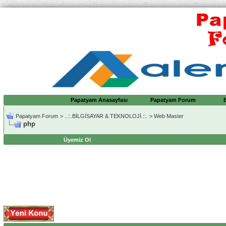
Papatyam Anasayfası
Papatyam Forum
Papatyam Forum
>
..::.BİLGİSAYAR & TEKNOLOJİ.::.
>
Web Master
php
Üyemiz Ol