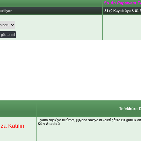
Şu An Papatyam F
eriliyor
81 (0 Kayıtlı üye & 81 
Tefekküre 
‎Jiyana rojekîye bi rûmet, ji jiyana salaye bi koletî çêtire.Bir günlük
Kürt Atasözü
a Katılın