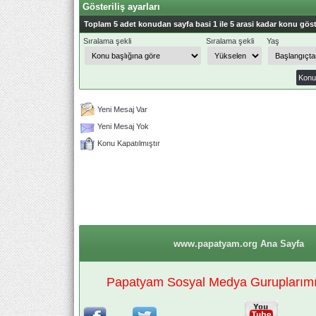
Gösteriliş ayarları
Toplam 5 adet konudan sayfa basi 1 ile 5 arasi kadar konu göst
Sıralama şekli
Sıralama şekli
Yaş
Yeni Mesaj Var
Yeni Mesaj Yok
Konu Kapatılmıştır
www.papatyam.org Ana Sayfa
Papatyam Sosyal Medya Guruplarımız