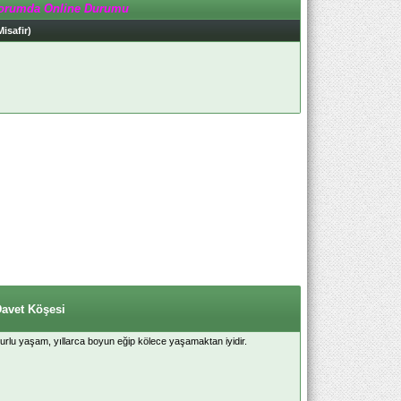
orumda Online Durumu
Misafir)
Davet Köşesi
 onurlu yaşam, yıllarca boyun eğip kölece yaşamaktan iyidir.