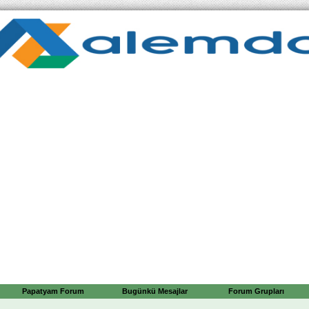
Papatyam Forum
Bugünkü Mesajlar
Forum Grupları