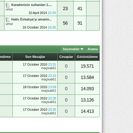
Karadenizin sultanları 1....
23
41
umut
10 April 2014
22:29
Halis Özkahya'yı amatör...
56
91
umut
16 October 2014
19:26
Seçenekler
Arama
endirme
Son Mesajlar
Cevaplar
Görüntüleme
17 October 2010
23:31
0
19.571
maçkalı61
17 October 2010
23:33
0
13.584
maçkalı61
18 October 2010
13:59
0
14.093
maçkalı61
17 October 2010
23:28
0
13.126
maçkalı61
17 October 2010
23:35
0
14.413
maçkalı61