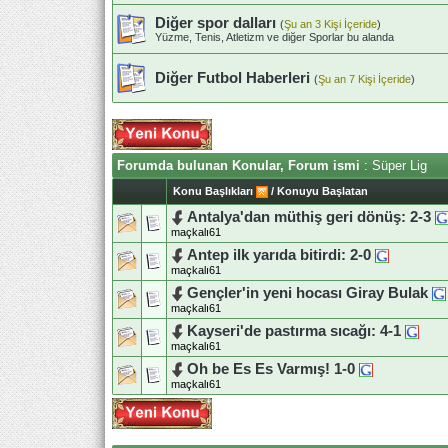
Diğer spor dalları
(
Şu an 3 Kişi İçeride
)
Yüzme, Tenis, Atletizm ve diğer Sporlar bu alanda
Diğer Futbol Haberleri
(
Şu an 7 Kişi İçeride
)
Forumda bulunan Konular, Forum ismi
: Süper Lig
Konu Başlıkları
/
Konuyu Başlatan
Antalya'dan müthiş geri dönüş: 2-3
maçkalı61
Antep ilk yarıda bitirdi: 2-0
maçkalı61
Gençler'in yeni hocası Giray Bulak
maçkalı61
Kayseri'de pastırma sıcağı: 4-1
maçkalı61
Oh be Es Es Varmış! 1-0
maçkalı61