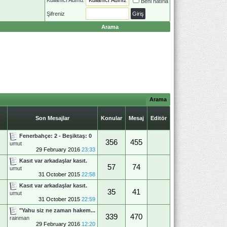
Beni hatırla
Şifreniz
Arama
Arama
Son Mesajlar
Konular
Mesaj
Editör
Fenerbahçe: 2 - Beşiktaş: 0
356
455
umut
29 February 2016
23:33
Kasıt var arkadaşlar kasıt.
57
74
umut
31 October 2015
22:58
Kasıt var arkadaşlar kasıt.
35
41
umut
31 October 2015
22:59
"Yahu siz ne zaman hakem...
339
470
rainman
29 February 2016
12:20