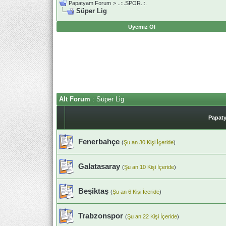
Papatyam Forum
>
..::.SPOR.::.
Süper Lig
Üyemiz Ol
Alt Forum
: Süper Lig
Papaty
Fenerbahçe
(
Şu an 30 Kişi İçeride
)
Galatasaray
(
Şu an 10 Kişi İçeride
)
Beşiktaş
(
Şu an 6 Kişi İçeride
)
Trabzonspor
(
Şu an 22 Kişi İçeride
)