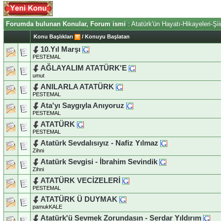
Forumda bulunan Konular, Forum ismi
: Atatürk'ün Hayatı-Hikayeleri-Şiir
Konu Başlıkları
/
Konuyu Başlatan
10.Yıl Marşı
PESTEMAL
AĞLAYALIM ATATÜRK'E
umut
ANILARLA ATATÜRK
PESTEMAL
Ata'yı Saygıyla Anıyoruz
PESTEMAL
ATATÜRK
PESTEMAL
Atatürk Sevdalısıyız - Nafiz Yılmaz
Zihni
Atatürk Sevgisi - İbrahim Sevindik
Zihni
ATATÜRK VECİZELERİ
PESTEMAL
ATATÜRK Ü DUYMAK
pamukKALE
Atatürk'ü Sevmek Zorundasın - Serdar Yıldırım