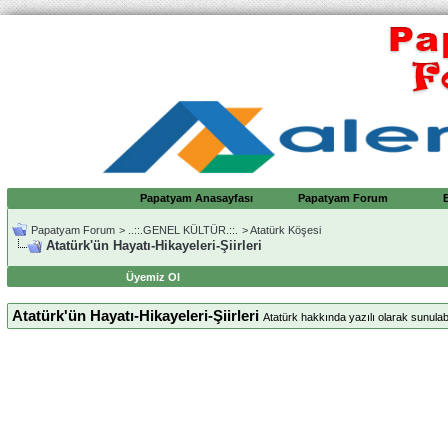
Papatyam Anasayfası
Papatyam Forum
Papatyam Forum
>
..::.GENEL KÜLTÜR.::.
>
Atatürk Köşesi
Atatürk'ün Hayatı-Hikayeleri-Şiirleri
Üyemiz Ol
Atatürk'ün Hayatı-Hikayeleri-Şiirleri
Atatürk hakkında yazılı olarak sunulab