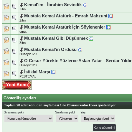
Kemal'im - İbrahim Sevindik
Zihni
Mustafa Kemal Atatürk - Emrah Mahzuni
Zihni
Mustafa Kemal Atatürk İçin Söylenenler
umut
Mustafa Kemal Gibi Düşünmek
Zihni
Mustafa Kemal'in Ordusu
Hüseyin120
O Cesur Yürekte Yüzlerce Aslan Yatar - Serdar Yıldı
Hüseyin120
İstiklal Marşı
PESTEMAL
Gösteriliş ayarları
Toplam 28 adet konudan sayfa basi 1 ile 28 arasi kadar konu gösteriliyor
Sıralama şekli
Sıralama şekli
Yaş