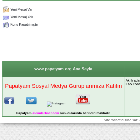
Yeni Mesaj Var
Yeni Mesaj Yok
Konu Kapatılmıştır
www.papatyam.org Ana Sayfa
Akıllı a
Lao Tos
Papatyam Sosyal Medya Guruplarımıza Katılın
Papatyam
alemdarhost
.com
sunucularında barındırılmaktadır.
Site Yöneticisine Yaz