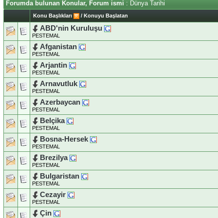
Forumda bulunan Konular, Forum ismi
: Dünya Tarihi
Konu Başlıkları
/
Konuyu Başlatan
ABD'nin Kuruluşu
PESTEMAL
Afganistan
PESTEMAL
Arjantin
PESTEMAL
Arnavutluk
PESTEMAL
Azerbaycan
PESTEMAL
Belçika
PESTEMAL
Bosna-Hersek
PESTEMAL
Brezilya
PESTEMAL
Bulgaristan
PESTEMAL
Cezayir
PESTEMAL
Çin