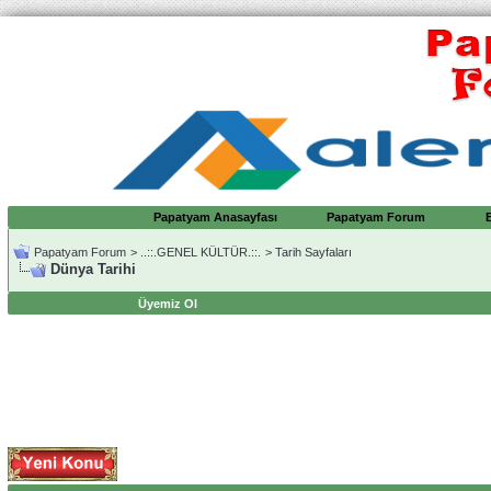
Papatyam Anasayfası
Papatyam Forum
Papatyam Forum
>
..::.GENEL KÜLTÜR.::.
>
Tarih Sayfaları
Dünya Tarihi
Üyemiz Ol