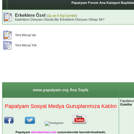
Papatyam Forum Ana Kategori Başlıklar
Erkeklere Özel
(
Şu an 6 Kişi İçeride
)
Kadınların Dünyası Olurda Biz Erkeklerin Dünyası Olmaz Mı?
Yeni Mesaj Var
Yeni Mesaj Yok
www.papatyam.org Ana Sayfa
Faydasız 
Goethe
Papatyam Sosyal Medya Guruplarımıza Katılın
Papatyam
alemdarhost
.com
sunucularında barındırılmaktadır.