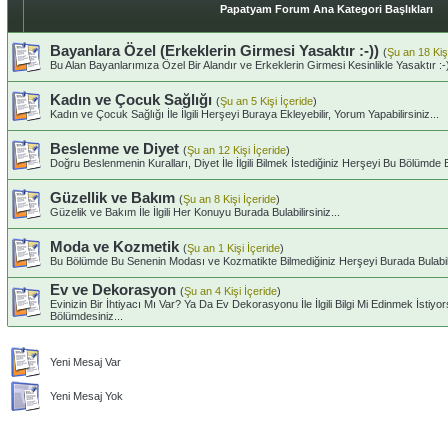
Papatyam Forum Ana Kategori Başlıkları
Bayanlara Özel (Erkeklerin Girmesi Yasaktır :-))
(
Şu an 18 Kiş
Bu Alan Bayanlarımıza Özel Bir Alandır ve Erkeklerin Girmesi Kesinlikle Yasaktır :-
Kadın ve Çocuk Sağlığı
(
Şu an 5 Kişi İçeride
)
Kadın ve Çocuk Sağlığı İle İlgili Herşeyi Buraya Ekleyebilir, Yorum Yapabilirsiniz...
Beslenme ve Diyet
(
Şu an 12 Kişi İçeride
)
Doğru Beslenmenin Kuralları, Diyet İle İlgili Bilmek İstediğiniz Herşeyi Bu Bölümde Bul
Güzellik ve Bakım
(
Şu an 8 Kişi İçeride
)
Güzelik ve Bakım İle İlgili Her Konuyu Burada Bulabilirsiniz...
Moda ve Kozmetik
(
Şu an 1 Kişi İçeride
)
Bu Bölümde Bu Senenin Modası ve Kozmatikte Bilmediğiniz Herşeyi Burada Bulabilir
Ev ve Dekorasyon
(
Şu an 4 Kişi İçeride
)
Evinizin Bir İhtiyacı Mı Var? Ya Da Ev Dekorasyonu İle İlgili Bilgi Mi Edinmek İsti
Bölümdesiniz...
Yeni Mesaj Var
Yeni Mesaj Yok