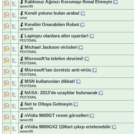
Kablosuz Ağınızı Korumayı İhmal Etmeyin
tamerr89
Kendi yolunu bulan araba!
umut
Kendini Onarabilen Robot
tamerr89
Laptopu olanlara altın uyarılar!
PESTEMAL
Michael Jackson virüsleri
PESTEMAL
Microsoft'ta telefon devrimi!
PESTEMAL
Microsoft'tan ücretsiz anti-virüs
PESTEMAL
MSN kullanıcıları dikkat!
PESTEMAL
NASA: 2013'de uzaylılar bulunacak
PESTEMAL
Net te Oltaya Gelmeyin
tamerr89
nVidia 9600GT resmi görselleri
tamerr89
nVidia 9800GX2 11Mart çıkışı ertelenebilir
tamerr89