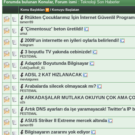
Forumda bulunan Konular, Forum ismi
: Teknoloji Son Haberler
Konu Başlıkları
/
Konuyu Başlatan
Rtükten Çocuklarımız İçin İnternet Güvenlil Program
tamerr89
'Çimentosuz' beton üretildi!
umut
2009'un internette en iyileri oylarla belirlendi!
hologram
3 boyutlu TV yakında cebinizde!
PESTEMAL
Adaptör Boyutunda Bilgisayar
CoNQueRoR_61
ADSL 2 KAT HIZLANACAK
mevlutgunes
Arabalarda silecek olmayacak mı?
PESTEMAL
ARKADAŞALAR MUTLAKA OKUYUN ÇOK AMA ÇO
u2s
Artık DNS ayarları da işe yaramayacak! Twitter'a IP 
PESTEMAL
ASUS Striker II Extreme mercek altında
tamerr89
Bilgisayarın zararını yok ediyor