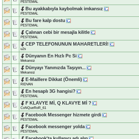
PESTEMAL
Bu ayakkabıyla kaybolmak imkansız
PESTEMAL
Bu fare kalp dostu
PESTEMAL
Çalınan cebi bir mesajla kilitle
PESTEMAL
CEP TELEFONUNUN MAHARETLERİ!
u2s
Dünyanın En Hızlı Pc Si
Mekansiz
Dünyayı Yanınızda Taşıyın...
Mekansiz
E-Maillere Dikkat (Önemli)
RIDVAN
En hesaplı 3G hangisi?
PESTEMAL
F KLAVYE Mİ, Q KLAVYE Mİ ?
CoNQueRoR_61
Facebook Messenger hizmete girdi
PESTEMAL
Facebook messenger yolda
PESTEMAL
Facebook'ta kullanıcı adı alın