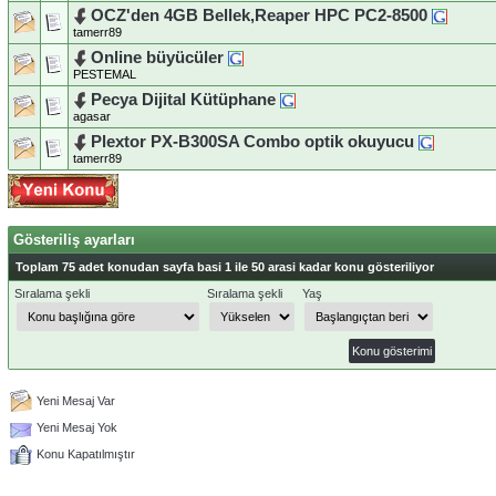
OCZ'den 4GB Bellek,Reaper HPC PC2-8500
tamerr89
Online büyücüler
PESTEMAL
Pecya Dijital Kütüphane
agasar
Plextor PX-B300SA Combo optik okuyucu
tamerr89
Gösteriliş ayarları
Toplam 75 adet konudan sayfa basi 1 ile 50 arasi kadar konu gösteriliyor
Sıralama şekli
Sıralama şekli
Yaş
Yeni Mesaj Var
Yeni Mesaj Yok
Konu Kapatılmıştır