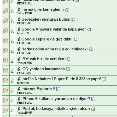
PESTEMAL
Forma girerken eğlenin
YakupEMİR
Gevezeleri susturan buluş!
PESTEMAL
Google Answers yakında kapanıyor
tamerr89
Google ceplere de göz dikti!
PESTEMAL
Herkes adım adım takip edilebilecek!
PESTEMAL
IBM ışık hızı ile veri iletti
YakupEMİR
ICQ yeniden karşımızda
PESTEMAL
Intel'in Nehalem'i Super Pi'de 8.328sn yaptı!
tamerr89
Internet Explorer 8
PESTEMAL
iPhone 6 kullanıcı yorumları ne diyor?
PESTEMAL
iPod al, bedavaya müzik arşivin olsun
YakupEMİR