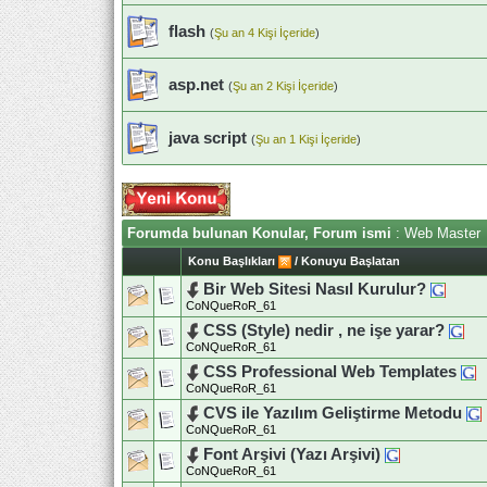
flash
(
Şu an 4 Kişi İçeride
)
asp.net
(
Şu an 2 Kişi İçeride
)
java script
(
Şu an 1 Kişi İçeride
)
Forumda bulunan Konular, Forum ismi
: Web Master
Konu Başlıkları
/
Konuyu Başlatan
Bir Web Sitesi Nasıl Kurulur?
CoNQueRoR_61
CSS (Style) nedir , ne işe yarar?
CoNQueRoR_61
CSS Professional Web Templates
CoNQueRoR_61
CVS ile Yazılım Geliştirme Metodu
CoNQueRoR_61
Font Arşivi (Yazı Arşivi)
CoNQueRoR_61