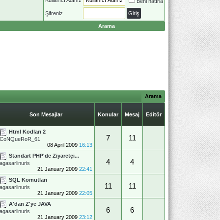
Beni hatırla
Şifreniz
Arama
Arama
Son Mesajlar
Konular
Mesaj
Editör
Html Kodları 2
7
11
CoNQueRoR_61
08 April 2009
16:13
Standart PHP'de Ziyaretçi...
4
4
agasarlinuris
21 January 2009
22:41
SQL Komutları
11
11
agasarlinuris
21 January 2009
22:05
A'dan Z'ye JAVA
6
6
agasarlinuris
21 January 2009
23:12