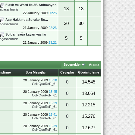
Flash ve Word ile 3B Animasyon
13
13
agasarlinuris
22 January 2009
00:25
Asp Hakkında Sorular Bu...
30
30
agasarlinuris
21 January 2009
22:23
Soldan sağa kayan yazılar
5
5
agasarlinuris
21 January 2009
23:21
Seçenekler
Arama
endirme
Son Mesajlar
Cevaplar
Görüntüleme
20 January 2009
15:38
0
14.545
CoNQueRoR_61
20 January 2009
15:45
0
13.064
CoNQueRoR_61
20 January 2009
15:29
0
12.215
CoNQueRoR_61
20 January 2009
15:41
0
15.276
CoNQueRoR_61
20 January 2009
15:39
0
12.627
CoNQueRoR_61