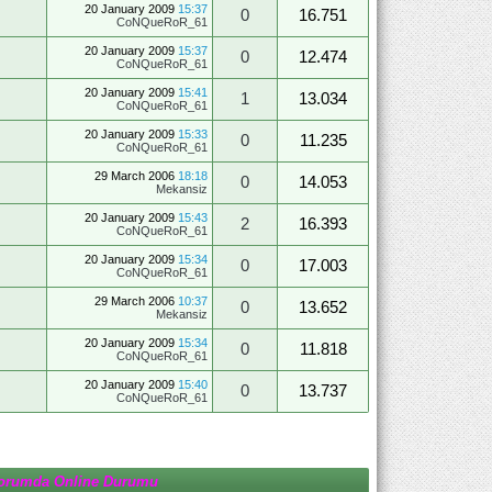
20 January 2009
15:37
0
16.751
CoNQueRoR_61
20 January 2009
15:37
0
12.474
CoNQueRoR_61
20 January 2009
15:41
1
13.034
CoNQueRoR_61
20 January 2009
15:33
0
11.235
CoNQueRoR_61
29 March 2006
18:18
0
14.053
Mekansiz
20 January 2009
15:43
2
16.393
CoNQueRoR_61
20 January 2009
15:34
0
17.003
CoNQueRoR_61
29 March 2006
10:37
0
13.652
Mekansiz
20 January 2009
15:34
0
11.818
CoNQueRoR_61
20 January 2009
15:40
0
13.737
CoNQueRoR_61
orumda Online Durumu