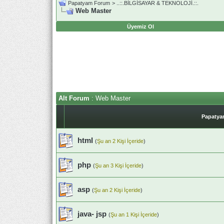
Papatyam Forum
>
..::.BİLGİSAYAR & TEKNOLOJİ.::.
Web Master
Üyemiz Ol
Alt Forum
: Web Master
Papatyam
html
(
Şu an 2 Kişi İçeride
)
php
(
Şu an 3 Kişi İçeride
)
asp
(
Şu an 2 Kişi İçeride
)
java- jsp
(
Şu an 1 Kişi İçeride
)