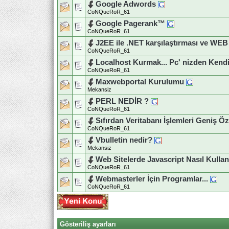
Google Adwords
CoNQueRoR_61
Google Pagerank™
CoNQueRoR_61
J2EE ile .NET karşılaştırması ve WEB
CoNQueRoR_61
Localhost Kurmak... Pc' nizden Kendi 
CoNQueRoR_61
Maxwebportal Kurulumu
Mekansiz
PERL NEDİR ?
CoNQueRoR_61
Sıfırdan Veritabanı İşlemleri Geniş Öz
CoNQueRoR_61
Vbulletin nedir?
Mekansiz
Web Sitelerde Javascript Nasıl Kullan
CoNQueRoR_61
Webmasterler İçin Programlar...
CoNQueRoR_61
Gösteriliş ayarları