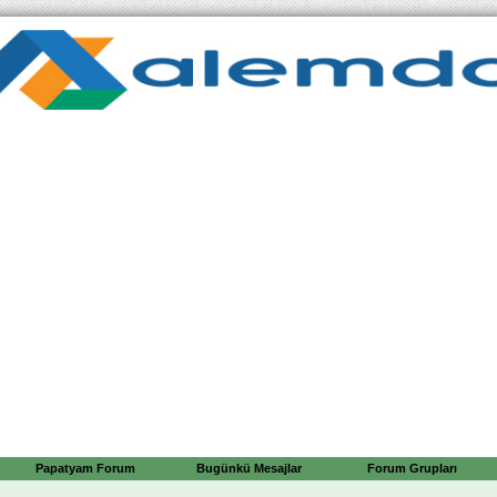
Papatyam Forum
Bugünkü Mesajlar
Forum Grupları