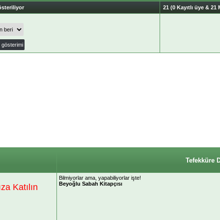
steriliyor
21 (0 Kayıtlı üye & 21 
Tefekküre 
Bilmiyorlar ama, yapabiliyorlar işte!
Beyoğlu Sabah Kitapçısı
a Katılın