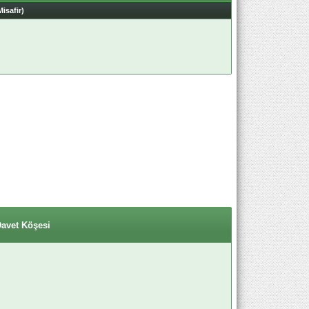
Misafir)
Davet Köşesi