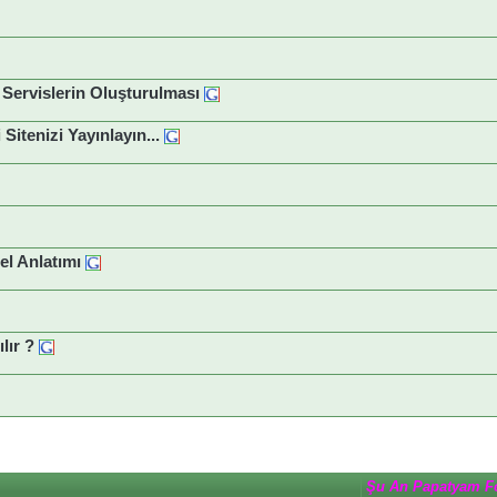
 Servislerin Oluşturulması
Sitenizi Yayınlayın...
el Anlatımı
ılır ?
Şu An Papatyam F