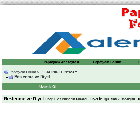
Papatyam Anasayfası
Papatyam Forum
Papatyam Forum
>
..::.KADININ DÜNYASI.::.
Beslenme ve Diyet
Üyemiz Ol
Beslenme ve Diyet
Doğru Beslenmenin Kuralları, Diyet İle İlgili Bilmek İstediğiniz H