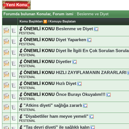
Forumda bulunan Konular, Forum ismi
: Beslenme ve Diyet
Konu Başlıkları
/
Konuyu Başlatan
ÖNEMLİ KONU
Beslenme ve Diyet
PESTEMAL
ÖNEMLİ KONU
Diyet Yaparken
PESTEMAL
ÖNEMLİ KONU
Diyet İle İlgili En Çok Sorulan Sorul
PESTEMAL
ÖNEMLİ KONU
Diyetler
PESTEMAL
ÖNEMLİ KONU
HIZLI ZAYIFLAMANIN ZARARLARI
PESTEMAL
ÖNEMLİ KONU
Hızlı Diyet
PESTEMAL
ÖNEMLİ KONU
Önce Burayı Okuyalım!!!
PESTEMAL
"Atkins diyeti" sağlığa zararlı
PESTEMAL
"Diyabetliler ham meyve yemeli"
PESTEMAL
"Taş devri diyeti" ile sağlıklı kalın