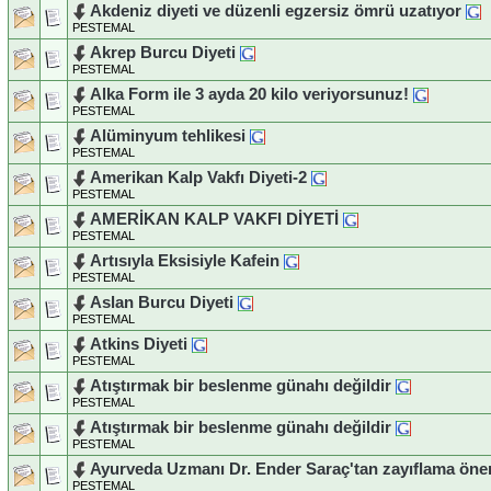
Akdeniz diyeti ve düzenli egzersiz ömrü uzatıyor
PESTEMAL
Akrep Burcu Diyeti
PESTEMAL
Alka Form ile 3 ayda 20 kilo veriyorsunuz!
PESTEMAL
Alüminyum tehlikesi
PESTEMAL
Amerikan Kalp Vakfı Diyeti-2
PESTEMAL
AMERİKAN KALP VAKFI DİYETİ
PESTEMAL
Artısıyla Eksisiyle Kafein
PESTEMAL
Aslan Burcu Diyeti
PESTEMAL
Atkins Diyeti
PESTEMAL
Atıştırmak bir beslenme günahı değildir
PESTEMAL
Atıştırmak bir beslenme günahı değildir
PESTEMAL
Ayurveda Uzmanı Dr. Ender Saraç'tan zayıflama öner
PESTEMAL