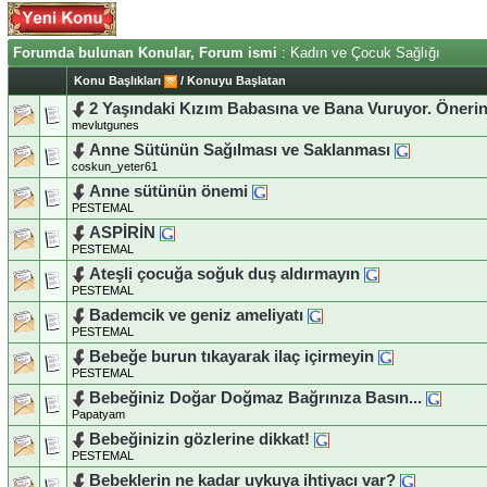
Forumda bulunan Konular, Forum ismi
: Kadın ve Çocuk Sağlığı
Konu Başlıkları
/
Konuyu Başlatan
2 Yaşındaki Kızım Babasına ve Bana Vuruyor. Öneri
mevlutgunes
Anne Sütünün Sağılması ve Saklanması
coskun_yeter61
Anne sütünün önemi
PESTEMAL
ASPİRİN
PESTEMAL
Ateşli çocuğa soğuk duş aldırmayın
PESTEMAL
Bademcik ve geniz ameliyatı
PESTEMAL
Bebeğe burun tıkayarak ilaç içirmeyin
PESTEMAL
Bebeğiniz Doğar Doğmaz Bağrınıza Basın...
Papatyam
Bebeğinizin gözlerine dikkat!
PESTEMAL
Bebeklerin ne kadar uykuya ihtiyacı var?