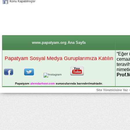
Konu Kapatılmıştır
www.papatyam.org Ana Sayfa
“Eğer 
Papatyam Sosyal Medya Guruplarımıza Katılın
cemaat
teravi
nimetid
Prof.
Papatyam
alemdarhost
.com
sunucularında barındırılmaktadır.
Site Yöneticisine Yaz