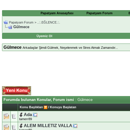
Papatyam Anasayfası
Papatyam Forum
Papatyam Forum
>
..::.EĞLENCE.::.
Gülmece
Üyemiz Ol
Gülmece
Arkadaşlar Şimdi Gülmek, Neşelenmek ve Stres Atmak Zamanıdır...
Forumda bulunan Konular, Forum ismi
: Gülmece
Konu Başlıkları
/
Konuyu Başlatan
Ada
tamerr89
ALEM MILLETIZ VALLA
tamerr89