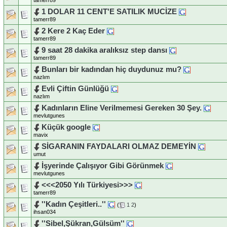
1 DOLAR 11 CENT'E SATILIK MUCİZE
tamerr89
2 Kere 2 Kaç Eder
tamerr89
9 saat 28 dakika aralıksız step dansı
tamerr89
Bunları bir kadından hiç duydunuz mu?
nazlım
Evli Çiftin Günlüğü
nazlım
Kadınların Eline Verilmemesi Gereken 30 Şey.
mevlutgunes
Küçük google
mavix
SİGARANIN FAYDALARI OLMAZ DEMEYİN
umut
İşyerinde Çalışıyor Gibi Görünmek
mevlutgunes
<<<2050 Yılı Türkiyesi>>>
tamerr89
''Kadın Çeşitleri..''
(
1
2
)
ihsan034
''Sibel,Şükran,Gülsüm''