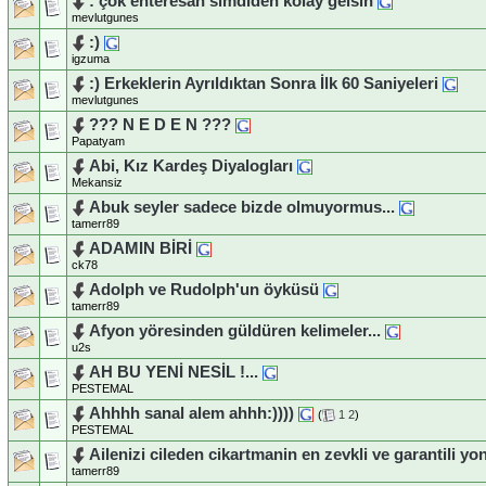
: çok enteresan simdiden kolay gelsin
mevlutgunes
:)
igzuma
:) Erkeklerin Ayrıldıktan Sonra İlk 60 Saniyeleri
mevlutgunes
??? N E D E N ???
Papatyam
Abi, Kız Kardeş Diyalogları
Mekansiz
Abuk seyler sadece bizde olmuyormus...
tamerr89
ADAMIN BİRİ
ck78
Adolph ve Rudolph'un öyküsü
tamerr89
Afyon yöresinden güldüren kelimeler...
u2s
AH BU YENİ NESİL !...
PESTEMAL
Ahhhh sanal alem ahhh:))))
(
1
2
)
PESTEMAL
Ailenizi cileden cikartmanin en zevkli ve garantili yo
tamerr89