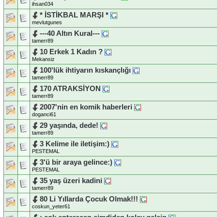
ihsan034
* İSTİKBAL MARŞI *
mevlutgunes
---40 Altın Kural---
tamerr89
10 Erkek 1 Kadın ?
Mekansiz
100'lük ihtiyarın kıskançlığı
tamerr89
170 ATRAKSİYON
tamerr89
2007'nin en komik haberleri
doganci61
29 yaşında, dede!
tamerr89
3 Kelime ile iletişim:)
PESTEMAL
3'ü bir araya gelince:)
PESTEMAL
35 yaş üzeri kadini
tamerr89
80 Li Yıllarda Çocuk Olmak!!!
coskun_yeter61