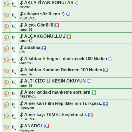
AKLA ZİYAN SORULAR
mirim61
albayın sözlü emri:)
PESTEMAL
Alçak Gönüllü
tamerr89
ALÇAKGÖNÜLLÜ 2
tamerr89
aldatma
u2s
Allahtan Erkegim" dedirtecek 100 Neden
tamerr89
Allahtan Kadınım Dedirden 100 Neden
tamerr89
ALTI ÇİZGİLİ KESİN OKUYUN
tamerr89
Amerika'daki mahkeme soruları!
PESTEMAL
Amerikan Film Repliklerinin Türkçesi..
Papatyam
Amerikayı TEMEL keşfetmiştir.
PESTEMAL
ANADOL
Papatyam