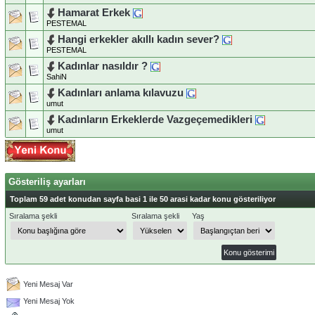
Hamarat Erkek
PESTEMAL
Hangi erkekler akıllı kadın sever?
PESTEMAL
Kadınlar nasıldır ?
SahiN
Kadınları anlama kılavuzu
umut
Kadınların Erkeklerde Vazgeçemedikleri
umut
Gösteriliş ayarları
Toplam 59 adet konudan sayfa basi 1 ile 50 arasi kadar konu gösteriliyor
Sıralama şekli
Sıralama şekli
Yaş
Yeni Mesaj Var
Yeni Mesaj Yok