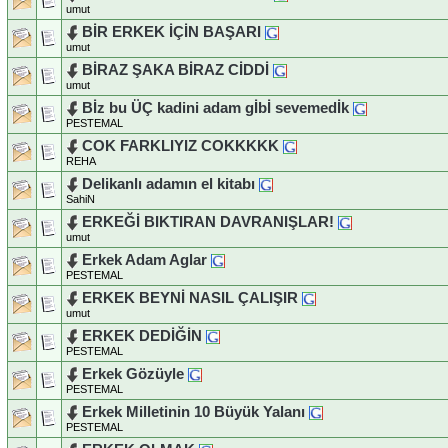
umut
BİR ERKEK İÇİN BAŞARI
umut
BİRAZ ŞAKA BİRAZ CİDDİ
umut
Bİz bu ÜÇ kadini adam gİbİ sevemedİk
PESTEMAL
COK FARKLIYIZ COKKKKK
REHA
Delikanlı adamın el kitabı
SahiN
ERKEĞİ BIKTIRAN DAVRANIŞLAR!
umut
Erkek Adam Aglar
PESTEMAL
ERKEK BEYNİ NASIL ÇALIŞIR
umut
ERKEK DEDİĞİN
PESTEMAL
Erkek Gözüyle
PESTEMAL
Erkek Milletinin 10 Büyük Yalanı
PESTEMAL