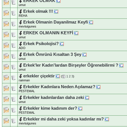
ERKEK OLMAK
umut
Erkek olmak !!!
REHA
Erkek Olmanin Dayanilmaz Keyfi
mevlutgunes
ERKEK OLMANIN KEYFİ
umut
Erkek Psikolojisi?
ADO
Erkek Ömrünü Kısaltan 3 Şey
umut
Erkek'ler Kadın'lardan Birşeyler Öğrenebilirmi ?
umut
erkekler çiçektir
(
1
2
3
)
rainman
Erkekler Kadınlara Neden Açılamaz?
PESTEMAL
Erkekler kadınlardan daha zeki
umut
Erkekler kime kadınım der?
PESTEMAL
Erkekler mi daha zeki yoksa kadınlar mı?
mevlutgunes