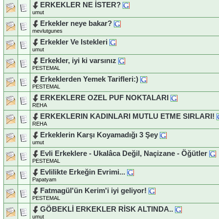
ERKEKLER NE İSTER?
umut
Erkekler neye bakar?
mevlutgunes
Erkekler Ve Istekleri
umut
Erkekler, iyi ki varsınız
PESTEMAL
Erkeklerden Yemek Tarifleri:)
PESTEMAL
ERKEKLERE OZEL PUF NOKTALARI
REHA
ERKEKLERIN KADINLARI MUTLU ETME SIRLARI!
REHA
Erkeklerin Karşı Koyamadığı 3 Şey
umut
Evli Erkeklere - Ukalâca Değil, Naçizane - Öğütler
PESTEMAL
Evlilikte Erkeğin Evrimi...
Papatyam
Fatmagül'ün Kerim'i iyi geliyor!
PESTEMAL
GÖBEKLİ ERKEKLER RİSK ALTINDA..
umut