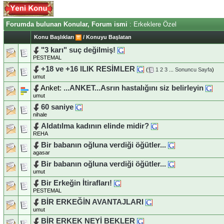
Forumda bulunan Konular, Forum ismi
: Erkeklere Özel
Konu Başlıkları
/
Konuyu Başlatan
"3 karı" suç değilmiş!
PESTEMAL
+18 ve +16 lLIK RESİMLER
(
1
2
3
...
Sonuncu Sayfa
)
umut
Anket:
...ANKET...Asrın hastalığını siz belirleyin
umut
60 saniye
nihale
Aldatılma kadının elinde midir?
REHA
Bir babanın oğluna verdiği öğütler...
agasar
Bir babanın oğluna verdiği öğütler...
umut
Bir Erkeğin İtirafları!
PESTEMAL
BİR ERKEĞİN AVANTAJLARI
umut
BİR ERKEK NEYİ BEKLER