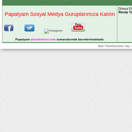
Dünya 5't
Recep T
Papatyam Sosyal Medya Guruplarımıza Katılın
Papatyam
alemdarhost
.com
sunucularında barındırılmaktadır.
Site Yöneticisine Yaz