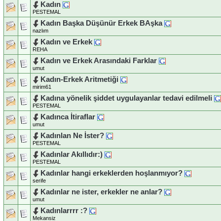
Kadın
PESTEMAL
Kadın Başka Düşünür Erkek BAşka
nazlım
Kadın ve Erkek
REHA
Kadın ve Erkek Arasındaki Farklar
umut
Kadın-Erkek Aritmetiği
mirim61
Kadına yönelik şiddet uygulayanlar tedavi edilmeli
PESTEMAL
Kadınca İtiraflar
umut
Kadınlan Ne İster?
PESTEMAL
Kadınlar Akıllıdır:)
PESTEMAL
Kadınlar hangi erkeklerden hoşlanmıyor?
serife
Kadınlar ne ister, erkekler ne anlar?
umut
Kadınlarrrr :?
Mekansiz