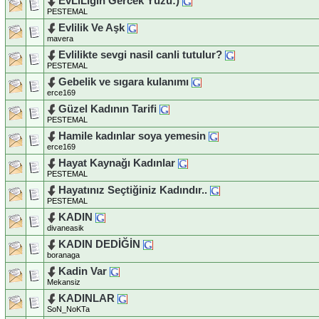
EvLiLigin Gercek Yüzü:)
PESTEMAL
Evlilik Ve Aşk
mavera
Evlilikte sevgi nasil canli tutulur?
PESTEMAL
Gebelik ve sıgara kulanımı
erce169
Güzel Kadının Tarifi
PESTEMAL
Hamile kadınlar soya yemesin
erce169
Hayat Kaynağı Kadınlar
PESTEMAL
Hayatınız Seçtiğiniz Kadındır..
PESTEMAL
KADIN
divaneasik
KADIN DEDİĞİN
boranaga
Kadin Var
Mekansiz
KADINLAR
SoN_NoKTa