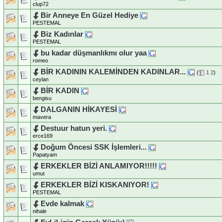
clup72
Bir Anneye En Güzel Hediye
PESTEMAL
Biz Kadınlar
PESTEMAL
bu kadar düşmanlıkmı olur yaa
romeo
BİR KADININ KALEMİNDEN KADINLAR...
(
1
2
)
ceylan
BİR KADIN
bengisu
DALGANIN HİKAYESİ
mavera
Destuur hatun yeri.
erce169
Doğum Öncesi SSK İşlemleri...
Papatyam
ERKEKLER BİZİ ANLAMIYOR!!!!!
umut
ERKEKLER BİZİ KISKANIYOR!
PESTEMAL
Evde kalmak
nihale