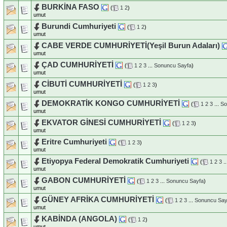
BURKİNA FASO
(
1
2
)
umut
Burundi Cumhuriyeti
(
1
2
)
umut
CABE VERDE CUMHURİYETİ(Yeşil Burun Adaları)
umut
ÇAD CUMHURİYETİ
(
1
2
3
...
Sonuncu Sayfa
)
umut
CİBUTİ CUMHURİYETİ
(
1
2
3
)
umut
DEMOKRATİK KONGO CUMHURİYETİ
(
1
2
3
...
So
umut
EKVATOR GİNESİ CUMHURİYETİ
(
1
2
3
)
umut
Eritre Cumhuriyeti
(
1
2
3
)
umut
Etiyopya Federal Demokratik Cumhuriyeti
(
1
2
3
..
umut
GABON CUMHURİYETİ
(
1
2
3
...
Sonuncu Sayfa
)
umut
GÜNEY AFRİKA CUMHURİYETİ
(
1
2
3
...
Sonuncu Say
umut
KABİNDA (ANGOLA)
(
1
2
)
umut