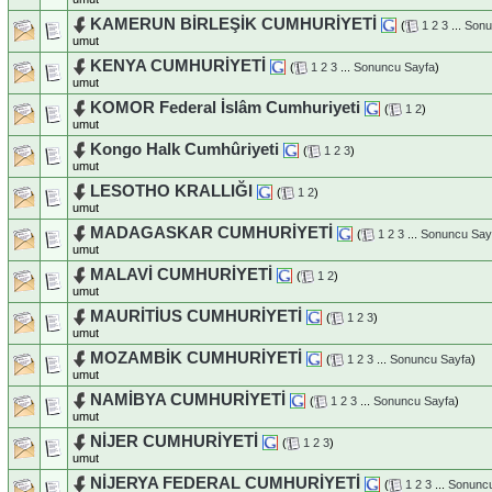
KAMERUN BİRLEŞİK CUMHURİYETİ
(
1
2
3
...
Sonu
umut
KENYA CUMHURİYETİ
(
1
2
3
...
Sonuncu Sayfa
)
umut
KOMOR Federal İslâm Cumhuriyeti
(
1
2
)
umut
Kongo Halk Cumhûriyeti
(
1
2
3
)
umut
LESOTHO KRALLIĞI
(
1
2
)
umut
MADAGASKAR CUMHURİYETİ
(
1
2
3
...
Sonuncu Say
umut
MALAVİ CUMHURİYETİ
(
1
2
)
umut
MAURİTİUS CUMHURİYETİ
(
1
2
3
)
umut
MOZAMBİK CUMHURİYETİ
(
1
2
3
...
Sonuncu Sayfa
)
umut
NAMİBYA CUMHURİYETİ
(
1
2
3
...
Sonuncu Sayfa
)
umut
NİJER CUMHURİYETİ
(
1
2
3
)
umut
NİJERYA FEDERAL CUMHURİYETİ
(
1
2
3
...
Sonuncu