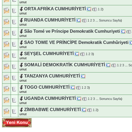
umut
ORTA AFRİKA CUMHURİYETİ
(
1
2
)
umut
RUANDA CUMHURİYETİ
(
1
2
3
...
Sonuncu Sayfa
)
umut
São Tomé ve Príncipe Demokratik Cumhuriyeti
(
umut
SAO TOME VE PRİNCİPE Demokratik Cumhûriyeti
umut
SEYŞEL CUMHURİYETİ
(
1
2
3
)
umut
SOMALİ DEMOKRATİK CUMHURİYETİ
(
1
2
3
...
So
umut
TANZANYA CUMHURİYETİ
umut
TOGO CUMHURİYETİ
(
1
2
3
)
umut
UGANDA CUMHURİYETİ
(
1
2
3
...
Sonuncu Sayfa
)
umut
ZİMBABWE CUMHURİYETİ
(
1
2
)
umut