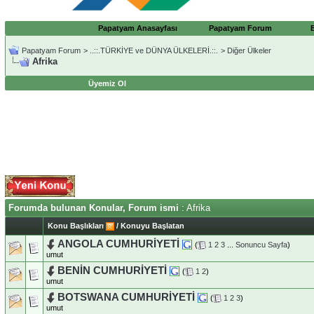
Papatyam Anasayfası
Papatyam Forum
Papatyam Forum
>
..::.TÜRKİYE ve DÜNYA ÜLKELERİ.::.
>
Diğer Ülkeler
Afrika
Üyemiz Ol
Forumda bulunan Konular, Forum ismi
: Afrika
Konu Başlıkları
/
Konuyu Başlatan
ANGOLA CUMHURİYETİ
(
1
2
3
...
Sonuncu Sayfa
)
umut
BENİN CUMHURİYETİ
(
1
2
)
umut
BOTSWANA CUMHURİYETİ
(
1
2
3
)
umut