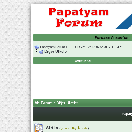
Papatyam Anasayfası
Papatyam Forum
>
..::.TÜRKİYE ve DÜNYA ÜLKELERİ.::.
Diğer Ülkeler
Üyemiz Ol
Alt Forum
: Diğer Ülkeler
Papat
Afrika
(
Şu an 6 Kişi İçeride
)