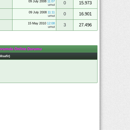
09 July 2008
11:07
0
15.973
umut
09 July 2008
11:11
0
16.901
umut
15 May 2010
12:08
3
27.496
umut
orumda Online Durumu
Misafir)