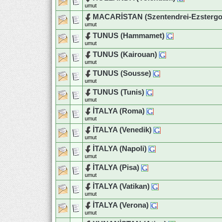
umut
MACARİSTAN (Szentendrei-Ezsterg
umut
TUNUS (Hammamet)
umut
TUNUS (Kairouan)
umut
TUNUS (Sousse)
umut
TUNUS (Tunis)
umut
İTALYA (Roma)
umut
İTALYA (Venedik)
umut
İTALYA (Napoli)
umut
İTALYA (Pisa)
umut
İTALYA (Vatikan)
umut
İTALYA (Verona)
umut