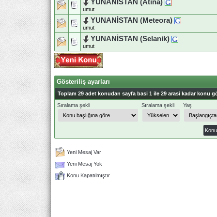
YUNANİSTAN (Atina)
umut
YUNANİSTAN (Meteora)
umut
YUNANİSTAN (Selanik)
umut
Gösteriliş ayarları
Toplam 29 adet konudan sayfa basi 1 ile 29 arasi kadar konu gö
Sıralama şekli
Sıralama şekli
Yaş
Yeni Mesaj Var
Yeni Mesaj Yok
Konu Kapatılmıştır