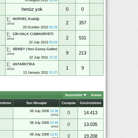
henüz yok
0
0
NORVEÇ Krallığı
2
357
umut
29 October 2015
00:29
ÇİN HALK CUMHURİYETİ
2
531
umut
22 July 2013
00:04
SİDNEY (Yeni Güney Galler)
9
213
umut
22 July 2011
15:32
ANTARKTİKA
1
9
umut
13 January 2011
01:07
Seçenekler
Arama
endirme
Son Mesajlar
Cevaplar
Görüntüleme
08 July 2008
10:38
0
14.413
umut
08 July 2008
10:48
0
13.035
umut
08 July 2008
13:41
0
19.208
umut