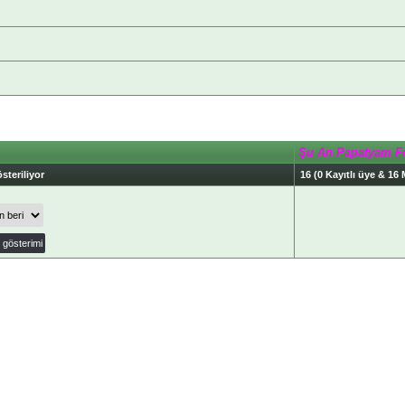
Şu An Papatyam F
steriliyor
16 (0 Kayıtlı üye & 16 