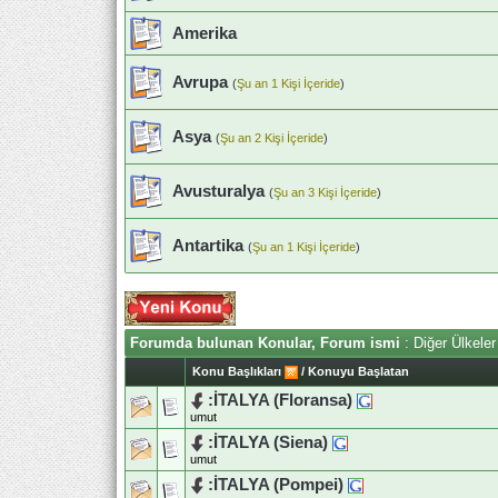
Amerika
Avrupa
(
Şu an 1 Kişi İçeride
)
Asya
(
Şu an 2 Kişi İçeride
)
Avusturalya
(
Şu an 3 Kişi İçeride
)
Antartika
(
Şu an 1 Kişi İçeride
)
Forumda bulunan Konular, Forum ismi
: Diğer Ülkeler
Konu Başlıkları
/
Konuyu Başlatan
:İTALYA (Floransa)
umut
:İTALYA (Siena)
umut
:İTALYA (Pompei)