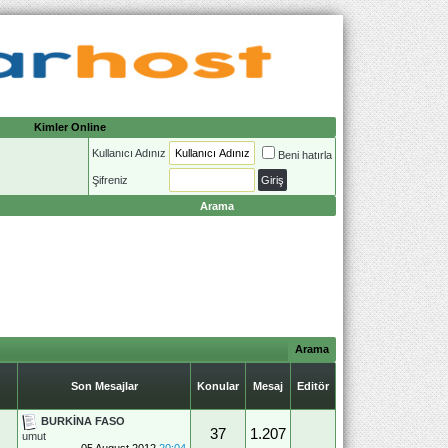
Kimler Online
Kullanıcı Adınız
Beni hatırla
Şifreniz
Arama
Arama
Son Mesajlar
Konular
Mesaj
Editör
BURKİNA FASO
37
1.207
umut
05 August 2012
20:04