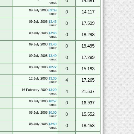
0
14.581
umut
09 July 2008
09:39
0
14.117
umut
09 July 2008
13:43
0
17.599
umut
09 July 2008
13:48
0
18.298
umut
09 July 2008
13:46
0
19.495
umut
09 July 2008
13:40
0
17.289
umut
08 July 2008
10:22
0
15.183
umut
12 July 2008
13:30
4
17.265
umut
16 February 2009
13:20
4
21.537
umut
08 July 2008
10:57
0
16.937
umut
08 July 2008
10:00
0
15.552
umut
08 July 2008
13:50
0
18.453
umut