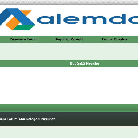
Papatyam Forum
Bugünkü Mesajlar
Forum Grupları
Bugünkü Mesajlar
yam Forum Ana Kategori Başlıkları