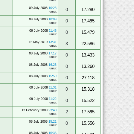
09 July 2008
10:23
0
17.280
umut
09 July 2008
10:09
0
17.495
umut
09 July 2008
11:48
0
15.479
umut
15 May 2010
13:31
3
22.586
umut
08 July 2008
17:17
0
13.433
umut
08 July 2008
16:26
0
13.260
umut
08 July 2008
15:59
0
27.118
umut
09 July 2008
11:31
0
15.318
umut
09 July 2008
11:22
0
15.522
umut
13 February 2009
23:40
2
17.595
umut
08 July 2008
15:21
0
15.556
umut
08 July 2008
15:36