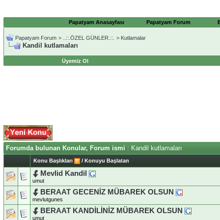
Papatyam Anasayfası
Papatyam Forum
Papatyam Forum
>
..::.ÖZEL GÜNLER.::.
>
Kutlamalar
Kandil kutlamaları
Üyemiz Ol
Forumda bulunan Konular, Forum ismi
: Kandil kutlamaları
Konu Başlıkları
/
Konuyu Başlatan
Mevlid Kandil
umut
BERAAT GECENİZ MÜBAREK OLSUN
mevlutgunes
BERAAT KANDİLİNİZ MÜBAREK OLSUN
umut