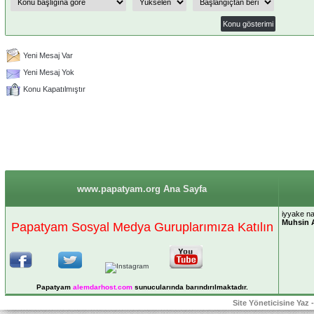
Yeni Mesaj Var
Yeni Mesaj Yok
Konu Kapatılmıştır
www.papatyam.org Ana Sayfa
iyyake na
Muhsin 
Papatyam Sosyal Medya Guruplarımıza Katılın
Papatyam
alemdarhost
.com
sunucularında barındırılmaktadır.
Site Yöneticisine Yaz