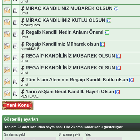
umut
MİRAÇ KANDİLİNİZ MÜBAREK OLSUN
umut
MİRAC KANDİLİİNİZ KUTLU OLSUN
mevlutgunes
Regaib Kandili Nedir, Anlamı Önemi
umut
Regaip Kandilimiz Mübarek olsun
pamukKALE
REGAİP KANDİLİNİZ MÜBAREK OLSUN
umut
REGAİP KANDİLİNİZ MÜBAREK OLSUN
umut
Tüm İslam Aleminin Regaip Kandili Kutlu olsun
umut
Yarin AkŞam Berat Kandİlİ. Hayirli Olsun
PESTEMAL
Gösteriliş ayarları
Toplam 23 adet konudan sayfa basi 1 ile 23 arasi kadar konu gösteriliyor
Sıralama şekli
Sıralama şekli
Yaş