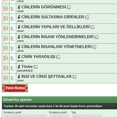
umut
CİNLERİN GÖRĞNMESİ
umut
CİNLERİN SULTASINA GİRENLER
umut
CİNLERİN YAPILARI VE ÖELLİKLERİ
umut
CİNLERİN İNSANI YÖNLENDİRMELERİ
umut
CİNLERİN İNSANLARI YÖNETNELERİ
umut
CİNİN YARADILIŞI
umut
Tövbe
pamukKALE
İNSİ VE CİNSİ ŞEYTANLAR
umut
Gösteriliş ayarları
Toplam 26 adet konudan sayfa basi 1 ile 26 arasi kadar konu gösteriliyor
Sıralama şekli
Sıralama şekli
Yaş