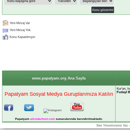
Yeni Mesaj Var
Yeni Mesaj Yok
Konu Kapatılmıştır
www.papatyam.org Ana Sayfa
Kur’an, ha
Fudayl B
Papatyam Sosyal Medya Guruplarımıza Katılın
Papatyam
alemdarhost
.com
sunucularında barındırılmaktadır.
Site Yöneticisine Yaz