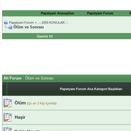
Papatyam Anasayfası
Papatyam Forum
Papatyam Forum
>
..::.DİNİ KONULAR.::.
Ölüm ve Sonrası
Üyemiz Ol
Alt Forum
: Ölüm ve Sonrası
Papatyam Forum Ana Kategori Başlıkları
Ölüm
(
Şu an 3 Kişi İçeride
)
Haşir