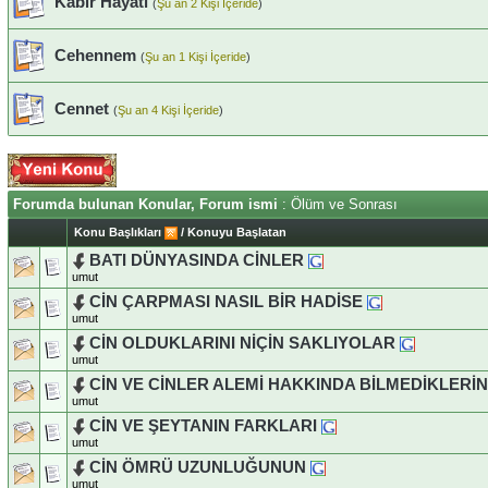
Kabir Hayatı
(
Şu an 2 Kişi İçeride
)
Cehennem
(
Şu an 1 Kişi İçeride
)
Cennet
(
Şu an 4 Kişi İçeride
)
Forumda bulunan Konular, Forum ismi
: Ölüm ve Sonrası
Konu Başlıkları
/
Konuyu Başlatan
BATI DÜNYASINDA CİNLER
umut
CİN ÇARPMASI NASIL BİR HADİSE
umut
CİN OLDUKLARINI NİÇİN SAKLIYOLAR
umut
CİN VE CİNLER ALEMİ HAKKINDA BİLMEDİKLERİN
umut
CİN VE ŞEYTANIN FARKLARI
umut
CİN ÖMRÜ UZUNLUĞUNUN
umut