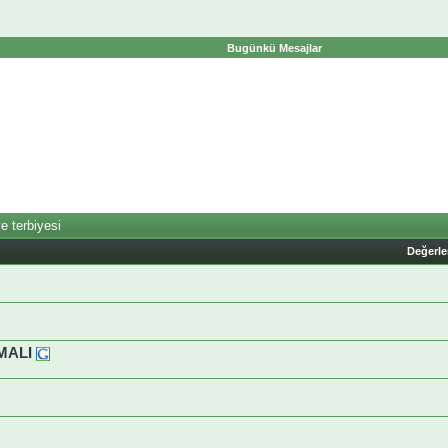
Bugünkü Mesajlar
e terbiyesi
Değerl
MALI