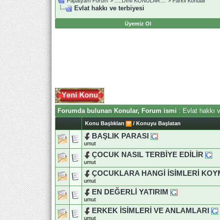
Papatyam Forum
>
..::.DİNİ KONULAR.::.
>
Farklı Konular
Evlat hakkı ve terbiyesi
Üyemiz Ol
Forumda bulunan Konular, Forum ismi
: Evlat hakkı v
Konu Başlıkları
/
Konuyu Başlatan
BAŞLIK PARASI
umut
ÇOCUK NASIL TERBİYE EDİLİR
umut
ÇOCUKLARA HANGİ İSİMLERİ KOY
umut
EN DEĞERLİ YATIRIM
umut
ERKEK İSİMLERİ VE ANLAMLARI
umut