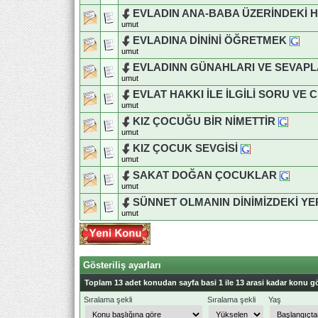
EVLADIN ANA-BABA ÜZERİNDEKİ 
umut
EVLADINA DİNİNİ ÖĞRETMEK
umut
EVLADINN GÜNAHLARI VE SEVAPL
umut
EVLAT HAKKI İLE İLGİLİ SORU VE
umut
KIZ ÇOCUĞU BİR NİMETTİR
umut
KIZ ÇOCUK SEVGİSİ
umut
SAKAT DOĞAN ÇOCUKLAR
umut
SÜNNET OLMANIN DİNİMİZDEKİ YE
umut
Gösteriliş ayarları
Toplam 13 adet konudan sayfa basi 1 ile 13 arasi kadar konu gö
Sıralama şekli
Sıralama şekli
Yaş