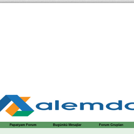
Papatyam Forum
Bugünkü Mesajlar
Forum Grupları