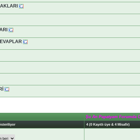
HAKLARI
ARI
 CEVAPLAR
Rİ
Şu An Papatyam Forumda 
steriliyor
4 (0 Kayıtlı üye & 4 Misafir)