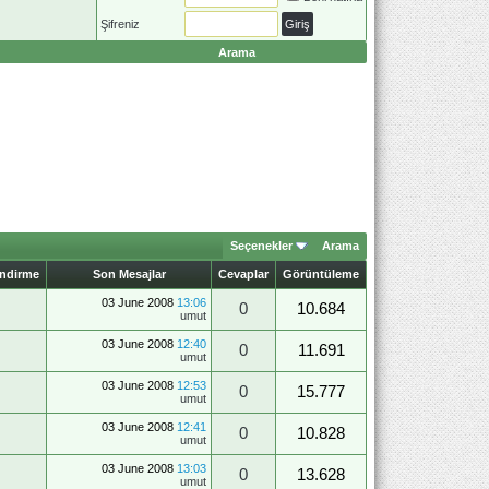
Şifreniz
Arama
Seçenekler
Arama
endirme
Son Mesajlar
Cevaplar
Görüntüleme
03 June 2008
13:06
0
10.684
umut
03 June 2008
12:40
0
11.691
umut
03 June 2008
12:53
0
15.777
umut
03 June 2008
12:41
0
10.828
umut
03 June 2008
13:03
0
13.628
umut