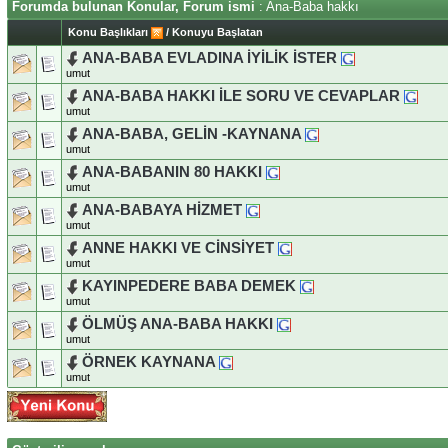
Forumda bulunan Konular, Forum ismi
: Ana-Baba hakkı
Konu Başlıkları
/
Konuyu Başlatan
ANA-BABA EVLADINA İYİLİK İSTER
umut
ANA-BABA HAKKI İLE SORU VE CEVAPLAR
umut
ANA-BABA, GELİN -KAYNANA
umut
ANA-BABANIN 80 HAKKI
umut
ANA-BABAYA HİZMET
umut
ANNE HAKKI VE CİNSİYET
umut
KAYINPEDERE BABA DEMEK
umut
ÖLMÜŞ ANA-BABA HAKKI
umut
ÖRNEK KAYNANA
umut