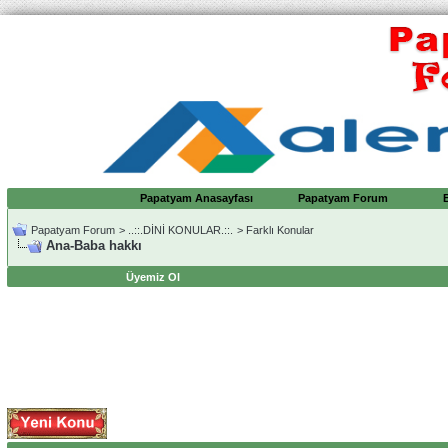
Papatyam Anasayfası
Papatyam Forum
Papatyam Forum
>
..::.DİNİ KONULAR.::.
>
Farklı Konular
Ana-Baba hakkı
Üyemiz Ol