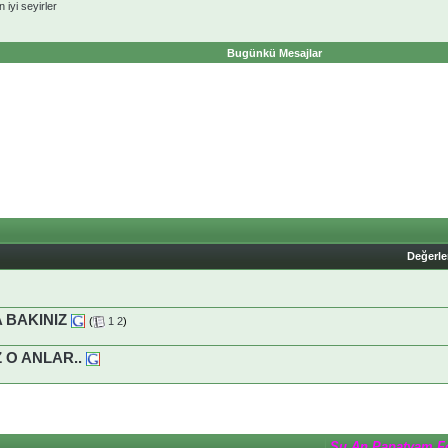
 iyi seyirler
Bugünkü Mesajlar
Değerl
 BAKINIZ
(
1
2
)
 O ANLAR..
Şu An Papatyam F