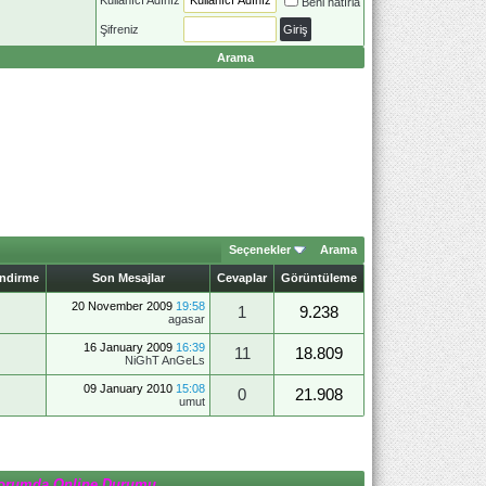
Beni hatırla
Şifreniz
Arama
Seçenekler
Arama
endirme
Son Mesajlar
Cevaplar
Görüntüleme
20 November 2009
19:58
1
9.238
agasar
16 January 2009
16:39
11
18.809
NiGhT AnGeLs
09 January 2010
15:08
0
21.908
umut
orumda Online Durumu