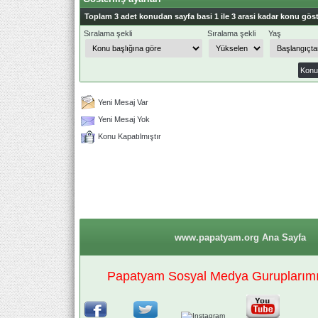
Toplam 3 adet konudan sayfa basi 1 ile 3 arasi kadar konu göst
Sıralama şekli
Sıralama şekli
Yaş
Yeni Mesaj Var
Yeni Mesaj Yok
Konu Kapatılmıştır
www.papatyam.org Ana Sayfa
Papatyam Sosyal Medya Guruplarımız