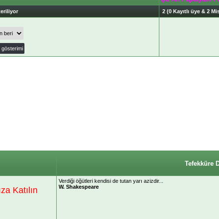
eriliyor
2 (0 Kayıtlı üye & 2 Mis
Tefekküre 
Verdiği öğütleri kendisi de tutan yarı azizdir...
W. Shakespeare
a Katılın