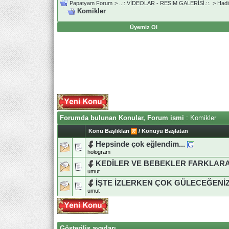
Papatyam Forum
>
..::.VİDEOLAR - RESİM GALERİSİ.::.
>
Hadin
Komikler
Üyemiz Ol
Forumda bulunan Konular, Forum ismi
: Komikler
Konu Başlıkları
/
Konuyu Başlatan
Hepsinde çok eğlendim...
hologram
KEDİLER VE BEBEKLER FARKLARA
umut
İŞTE İZLERKEN ÇOK GÜLECEĞENİZ
umut
Gösteriliş ayarları