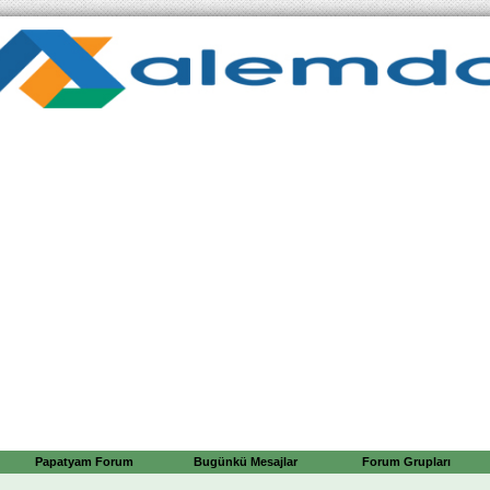
Papatyam Forum
Bugünkü Mesajlar
Forum Grupları