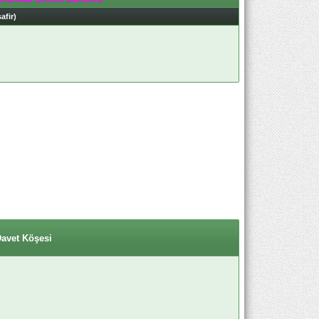
afir)
Davet Köşesi