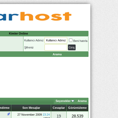
Kimler Online
Kullanıcı Adınız
Beni hatırla
Şifreniz
Arama
Seçenekler
Arama
endirme
Son Mesajlar
Cevaplar
Görüntüleme
27 November 2009
23:24
19
28.539
umut