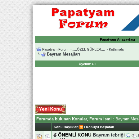
Papatyam Anasayfası
Papatyam Forum
>
..::.ÖZEL GÜNLER.::.
>
Kutlamalar
Bayram Mesajları
Üyemiz Ol
Forumda bulunan Konular, Forum ismi
: Bayram Mesa
Konu Başlıkları
/
Konuyu Başlatan
ÖNEMLİ KONU
Bayram tebriği
(