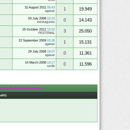
31 August 2011
06:43
1
19.949
agasar
03 July 2008
10:22
0
14.143
mevlutgunes
25 October 2012
19:32
3
25.050
PESTEMAL
22 September 2009
03:28
1
15.131
agasar
29 July 2008
19:07
0
11.361
agasar
14 March 2008
14:17
0
11.596
serife
orumda Online Durumu
afir)