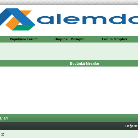
Papatyam Forum
Bugünkü Mesajlar
Forum Grupları
Bugünkü Mesajlar
jları
Değerl
1
2
)