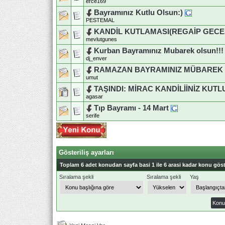
erce169
Bayramınız Kutlu Olsun:)
PESTEMAL
KANDİL KUTLAMASI(REGAİP GECES
mevlutgunes
Kurban Bayramınız Mubarek olsun!!!
dj_enver
RAMAZAN BAYRAMINIZ MÜBAREK
umut
TAŞINDI: MİRAC KANDİLİİNİZ KUT
agasar
Tıp Bayramı - 14 Mart
serife
Gösteriliş ayarları
Toplam 6 adet konudan sayfa basi 1 ile 6 arasi kadar konu göst
Sıralama şekli
Sıralama şekli
Yaş