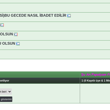
İ)BU GECEDE NASIL İBADET EDİLİR
 OLSUN
LU OLSUN
Şu An Papatyam F
eriliyor
1 (0 Kayıtlı üye & 1 Mis