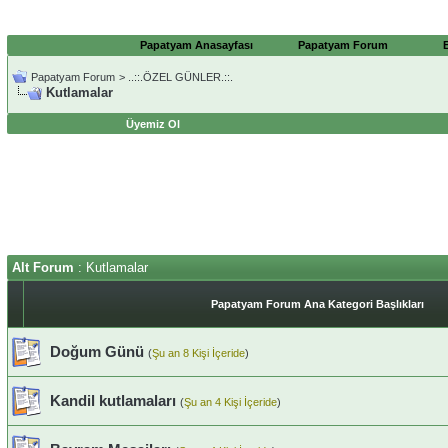
Papatyam Anasayfası
Papatyam Forum
Papatyam Forum
>
..::.ÖZEL GÜNLER.::.
Kutlamalar
Üyemiz Ol
Alt Forum
: Kutlamalar
Papatyam Forum Ana Kategori Başlıkları
Doğum Günü
(
Şu an 8 Kişi İçeride
)
Kandil kutlamaları
(
Şu an 4 Kişi İçeride
)