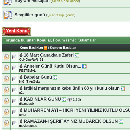
Bayram Mesajları
(
Şu an 4 Kişi İçeride
)
Sevgililer günü
(
Şu an 3 Kişi İçeride
)
Forumda bulunan Konular, Forum ismi
: Kutlamalar
Konu Başlıkları
/
Konuyu Başlatan
18 Mart Çanakkale Zaferi
CoNQueRoR_61
Anneler Günü Kutlu Olsun...
PESTEMAL
Babalar Günü
NiGhT AnGeLs
istiklal marşımızın kabulünün 88 yılı kutlu olsun
u2s
KADINLAR GÜNÜ
(
1
2
3
)
divaneasik
MUHARREM AYI – HİCRİ YENİ YILINIZ KUTLU OLS
umut
RAMAZAN-I ŞERİF AYINIZ MÜBAREK OLSUN
mevlutgunes