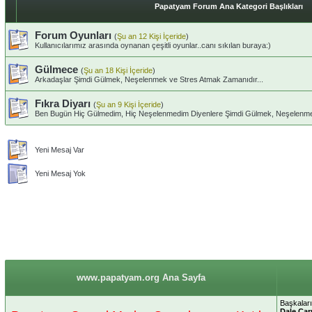
Papatyam Forum Ana Kategori Başlıkları
Forum Oyunları
(
Şu an 12 Kişi İçeride
)
Kullanıcılarımız arasında oynanan çeşitli oyunlar..canı sıkılan buraya:)
Gülmece
(
Şu an 18 Kişi İçeride
)
Arkadaşlar Şimdi Gülmek, Neşelenmek ve Stres Atmak Zamanıdır...
Fıkra Diyarı
(
Şu an 9 Kişi İçeride
)
Ben Bugün Hiç Gülmedim, Hiç Neşelenmedim Diyenlere Şimdi Gülmek, Neşelenme
Yeni Mesaj Var
Yeni Mesaj Yok
www.papatyam.org Ana Sayfa
Başkaları
Dale Car