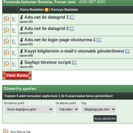
Forumda bulunan Konular, Forum ismi
: ADO.NET-ADO
Konu Başlıkları
/
Konuyu Başlatan
Ado.net ile datagrid 1
tamerr89
Ado.net ile datagrid 2
tamerr89
Ado.net ile login page olusturma-1
tamerr89
Kayyt bilgilerinin e-mail’e otomatik gönderilmesi
tamerr89
Sayfayi titretme scripti
tamerr89
Gösteriliş ayarları
Toplam 5 adet konudan sayfa basi 1 ile 5 arasi kadar konu gösteriliyor
Sıralama şekli
Sıralama şekli
Yaş
Yeni Mesaj Var