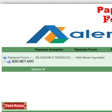
Papatyam Anasayfası
Papatyam Forum
Papatyam Forum
>
..::.BİLGİSAYAR & TEKNOLOJİ.::.
>
Web Master Kaynakları
ADO.NET-ADO
Üyemiz Ol