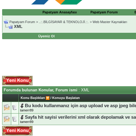
Papatyam Anasayfası
Papatyam Forum
Papatyam Forum
>
..::.BİLGİSAYAR & TEKNOLOJİ.::.
>
Web Master Kaynakları
XML
Üyemiz Ol
Forumda bulunan Konular, Forum ismi
: XML
Konu Başlıkları
/
Konuyu Başlatan
Bu kodu kullanmanız için asp upload ve asp jpeg bile
tamerr89
Sayfa hit sayisi verilerini xml olarak depolamak ve 
tamerr89