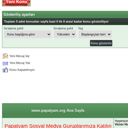
Gösteriliş ayarları
Toplam 0 adet konudan sayfa basi 0 ile 0 arasi kadar konu gösteriliyor
Sıralama şekli
Sıralama şekli
Yaş
Yeni Mesaj Var
Yeni Mesaj Yok
Konu Kapatılmıştır
www.papatyam.org Ana Sayfa
Hepimizin
Victor H
Papatyam Sosyal Medya Guruplarımıza Katılın