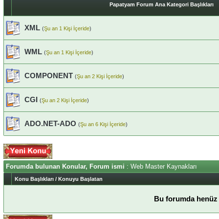
Papatyam Forum Ana Kategori Başlıkları
XML
(
Şu an 1 Kişi İçeride
)
WML
(
Şu an 1 Kişi İçeride
)
COMPONENT
(
Şu an 2 Kişi İçeride
)
CGI
(
Şu an 2 Kişi İçeride
)
ADO.NET-ADO
(
Şu an 6 Kişi İçeride
)
Forumda bulunan Konular, Forum ismi
: Web Master Kaynakları
Konu Başlıkları
/
Konuyu Başlatan
Bu forumda henüz 