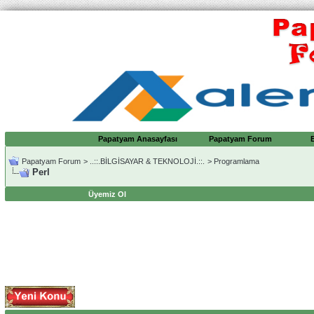
Papatyam Anasayfası
Papatyam Forum
Papatyam Forum
>
..::.BİLGİSAYAR & TEKNOLOJİ.::.
>
Programlama
Perl
Üyemiz Ol