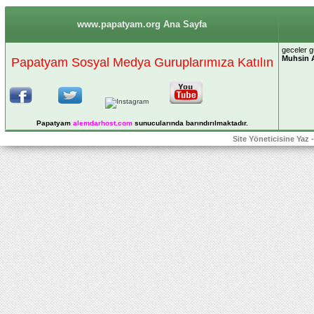
www.papatyam.org Ana Sayfa
geceler g
Muhsin 
Papatyam Sosyal Medya Guruplarımıza Katılın
Papatyam
alemdarhost
.com
sunucularında barındırılmaktadır.
Site Yöneticisine Yaz