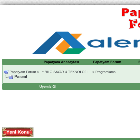
Papatyam Anasayfası
Papatyam Forum
Papatyam Forum
>
..::.BİLGİSAYAR & TEKNOLOJİ.::.
>
Programlama
Pascal
Üyemiz Ol